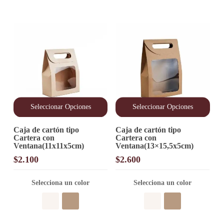
hasta
en
$7.100
la
página
de
producto
Seleccionar Opciones
Seleccionar Opciones
Este
Este
Caja de cartón tipo
Caja de cartón tipo
producto
producto
Cartera con
Cartera con
tiene
tiene
Ventana(11x11x5cm)
Ventana(13×15,5x5cm)
múltiples
múltiples
variantes.
variantes.
$
2.100
$
2.600
Las
Las
opciones
opciones
Selecciona un color
Selecciona un color
se
se
pueden
pueden
elegir
elegir
en
en
la
la