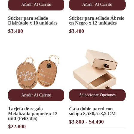
Añadir Al Carrito
Añadir Al Carrito
Sticker para sellado
Sticker para sellado Ábrelo
Disfrútalo x 10 unidades
en Negro x 12 unidades
$
3.400
$
3.400
Añadir Al Carrito
Seleccionar Opciones
Este
Tarjeta de regalo
Caja doble pared con
producto
Metalizada paquete x 12
solapa 8,5×8,5×3,5 CM
tiene
und (Feliz día)
múltiples
Rango
$
3.800
-
$
4.400
variantes.
$
22.800
de
Las