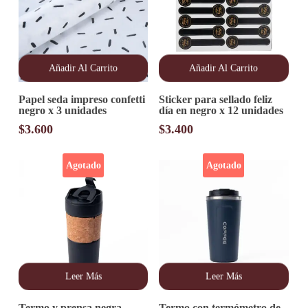
Añadir Al Carrito
Añadir Al Carrito
Papel seda impreso confetti
Sticker para sellado feliz
negro x 3 unidades
día en negro x 12 unidades
$
3.600
$
3.400
Agotado
Agotado
Leer Más
Leer Más
Termo y prensa negra
Termo con termómetro de