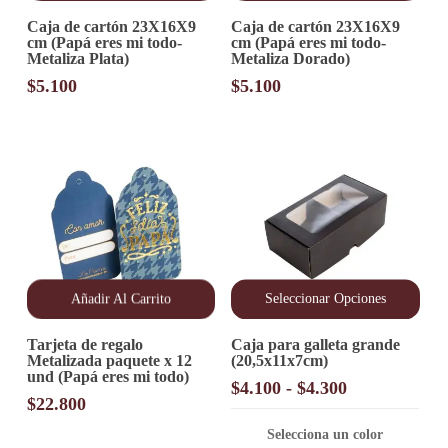
Caja de cartón 23X16X9
Caja de cartón 23X16X9
cm (Papá eres mi todo-
cm (Papá eres mi todo-
Metaliza Plata)
Metaliza Dorado)
$
5.100
$
5.100
Añadir Al Carrito
Seleccionar Opciones
Este
Tarjeta de regalo
Caja para galleta grande
producto
Metalizada paquete x 12
(20,5x11x7cm)
tiene
und (Papá eres mi todo)
múltiples
Rango
$
4.100
-
$
4.300
variantes.
$
22.800
de
Las
precios:
opciones
Selecciona un color