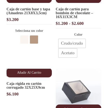
Este
Este
Caja de cartón base y tapa
Caja de cartón para
producto
producto
(Amadeus 21X8X3,5cm)
bombón de chocolate –
tiene
tiene
16X11X3CM
múltiples
múltiples
$
3.200
variantes.
variantes.
Rango
$
1.200
-
$
2.600
Las
Las
de
opciones
Selecciona un color
opciones
precios:
Color
se
se
desde
pueden
pueden
Crudo/crudo
elegir
elegir
$1.200
en
en
hasta
Acetato
la
la
$2.600
página
página
de
de
producto
producto
Añadir Al Carrito
Caja rígida en cartón
corrugado 32X25X9cm
$
6.100