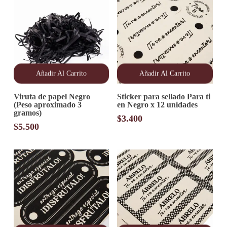
de
de
producto
producto
Añadir Al Carrito
Añadir Al Carrito
Viruta de papel Negro
Sticker para sellado Para ti
(Peso aproximado 3
en Negro x 12 unidades
gramos)
$
3.400
$
5.500