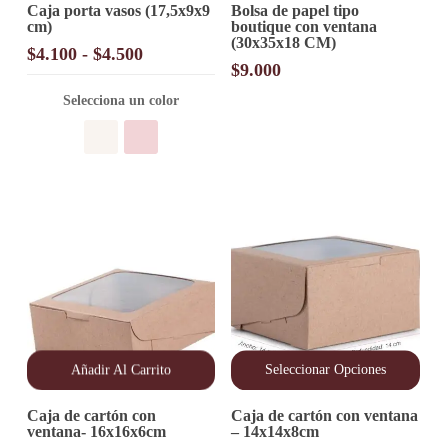
Caja porta vasos (17,5x9x9
Bolsa de papel tipo
producto
cm)
boutique con ventana
tiene
(30x35x18 CM)
múltiples
Rango
$
4.100
-
$
4.500
variantes.
$
9.000
de
Las
precios:
opciones
Selecciona un color
desde
se
pueden
$4.100
elegir
hasta
en
$4.500
la
página
de
producto
Añadir Al Carrito
Seleccionar Opciones
Este
Caja de cartón con
Caja de cartón con ventana
producto
ventana- 16x16x6cm
– 14x14x8cm
tiene