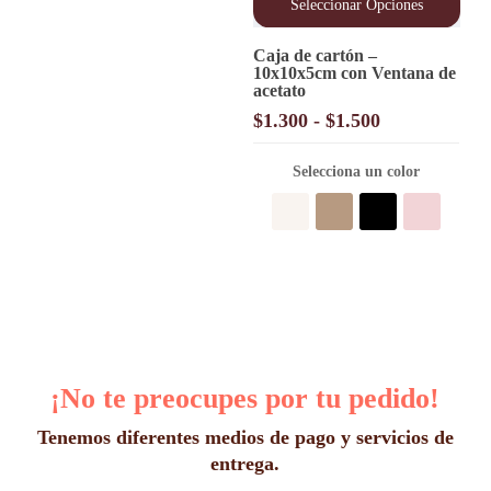
Seleccionar Opciones
Este
Caja de cartón –
producto
10x10x5cm con Ventana de
tiene
acetato
múltiples
variantes.
Rango
$
1.300
-
$
1.500
Las
de
opciones
precios:
Selecciona un color
se
desde
pueden
elegir
$1.300
en
hasta
la
$1.500
página
de
producto
¡No te preocupes por tu pedido!
Tenemos diferentes medios de pago y servicios de
entrega.