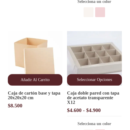
precios:
opciones
Selecciona un color
desde
se
pueden
$3.800
elegir
hasta
en
$4.400
la
página
de
producto
Añadir Al Carrito
Seleccionar Opciones
Este
Caja de cartón base y tapa
Caja doble pared con tapa
producto
20x20x20 cm
de acetato transparente
tiene
X12
múltiples
$
8.500
variantes.
Rango
$
4.600
-
$
4.900
Las
de
opciones
precios:
Selecciona un color
se
desde
pueden