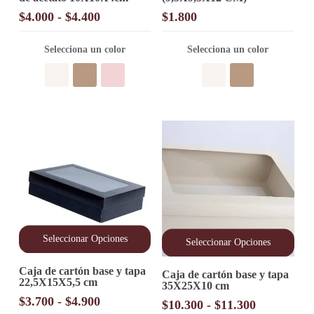
múltiples
múltiples
Rango
$
4.000
-
$
4.400
$
1.800
variantes.
variantes.
de
Las
Las
precios:
opciones
Selecciona un color
opciones
Selecciona un color
desde
se
se
pueden
pueden
$4.000
elegir
elegir
hasta
en
en
$4.400
la
la
página
página
de
de
producto
producto
Seleccionar Opciones
Seleccionar Opciones
Este
Este
Caja de cartón base y tapa
producto
Caja de cartón base y tapa
producto
22,5X15X5,5 cm
tiene
35X25X10 cm
tiene
múltiples
Rango
$
3.700
-
$
4.900
múltiples
Rango
$
10.300
-
$
11.300
variantes.
variantes.