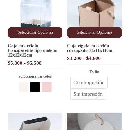
Seleccionar Opciones
Seleccionar Opciones
Este
Este
Caja en acetato
Caja rígida en cartón
producto
producto
transparente tipo maletín
corrugado 11x11x11cm
tiene
tiene
12x12x12cm
múltiples
múltiples
Rango
$
3.200
-
$
4.600
variantes.
variantes.
Rango
$
5.300
-
$
5.500
de
Las
Las
de
precios:
opciones
opciones
Estilo
precios:
Selecciona un color
desde
se
se
desde
Con impresión
pueden
pueden
$3.200
elegir
$5.300
elegir
hasta
en
en
Sin impresión
hasta
$4.600
la
la
$5.500
página
página
de
de
producto
producto