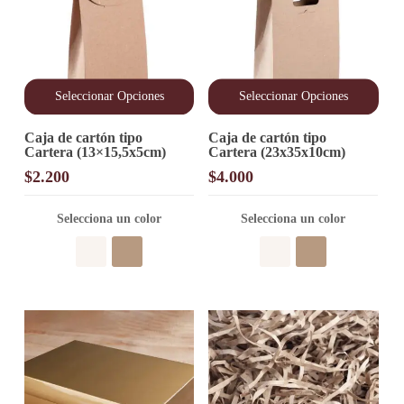
Seleccionar Opciones
Seleccionar Opciones
Este
Este
Caja de cartón tipo
Caja de cartón tipo
producto
producto
Cartera (13×15,5x5cm)
Cartera (23x35x10cm)
tiene
tiene
múltiples
múltiples
$
2.200
$
4.000
variantes.
variantes.
Las
Las
opciones
Selecciona un color
opciones
Selecciona un color
se
se
pueden
pueden
elegir
elegir
en
en
la
la
página
página
de
de
producto
producto