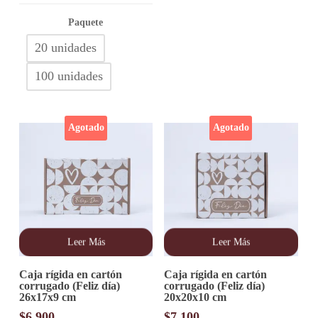
de
opciones
precios:
Paquete
se
desde
pueden
20 unidades
elegir
$7.500
en
hasta
100 unidades
la
$26.200
página
de
producto
Agotado
Agotado
Leer Más
Leer Más
Caja rígida en cartón
Caja rígida en cartón
corrugado (Feliz día)
corrugado (Feliz día)
26x17x9 cm
20x20x10 cm
$
6.900
$
7.100