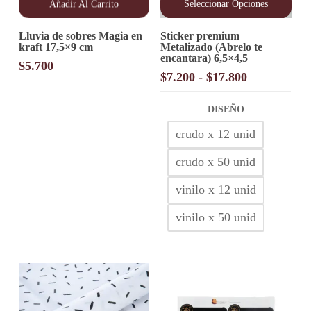
Añadir Al Carrito
Seleccionar Opciones
Este
Lluvia de sobres Magia en
Sticker premium
producto
kraft 17,5×9 cm
Metalizado (Abrelo te
tiene
encantara) 6,5×4,5
múltiples
$
5.700
variantes.
Rango
$
7.200
-
$
17.800
Las
de
opciones
precios:
DISEÑO
se
desde
pueden
crudo x 12 unid
elegir
$7.200
en
hasta
crudo x 50 unid
la
$17.800
página
de
vinilo x 12 unid
producto
vinilo x 50 unid