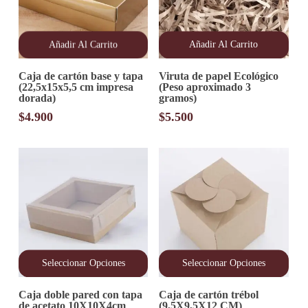
Añadir Al Carrito
Añadir Al Carrito
Caja de cartón base y tapa
Viruta de papel Ecológico
(22,5x15x5,5 cm impresa
(Peso aproximado 3
dorada)
gramos)
$
4.900
$
5.500
Seleccionar Opciones
Seleccionar Opciones
Este
Este
Caja doble pared con tapa
Caja de cartón trébol
producto
producto
de acetato 10X10X4cm
(9,5X9,5X12 CM)
tiene
tiene