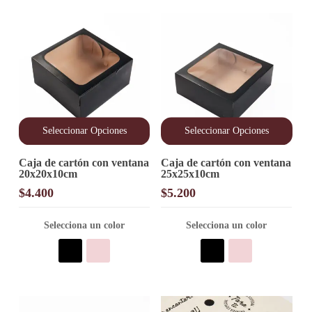
página
página
de
de
producto
producto
Seleccionar Opciones
Seleccionar Opciones
Este
Este
Caja de cartón con ventana
Caja de cartón con ventana
producto
producto
20x20x10cm
25x25x10cm
tiene
tiene
múltiples
múltiples
$
4.400
$
5.200
variantes.
variantes.
Las
Las
opciones
Selecciona un color
opciones
Selecciona un color
se
se
pueden
pueden
elegir
elegir
en
en
la
la
página
página