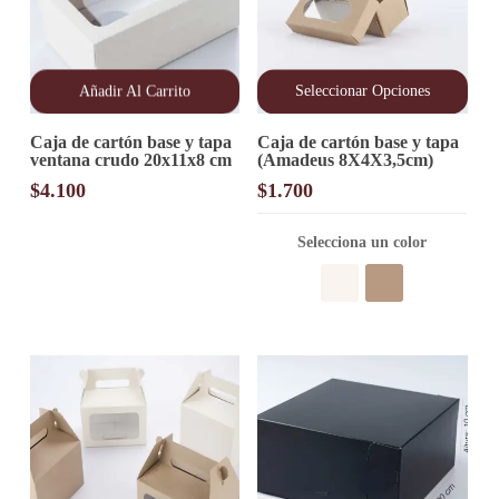
Añadir Al Carrito
Seleccionar Opciones
Este
Caja de cartón base y tapa
Caja de cartón base y tapa
producto
ventana crudo 20x11x8 cm
(Amadeus 8X4X3,5cm)
tiene
múltiples
$
4.100
$
1.700
variantes.
Las
opciones
Selecciona un color
se
pueden
elegir
en
la
página
de
producto