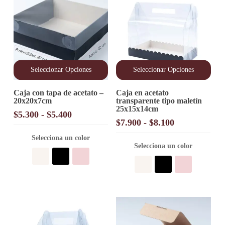
Seleccionar Opciones
Seleccionar Opciones
Este
Este
Caja con tapa de acetato –
Caja en acetato
producto
producto
20x20x7cm
transparente tipo maletín
tiene
tiene
25x15x14cm
múltiples
múltiples
Rango
$
5.300
-
$
5.400
variantes.
variantes.
Rango
$
7.900
-
$
8.100
de
Las
Las
de
precios:
opciones
Selecciona un color
opciones
precios:
desde
Selecciona un color
se
se
desde
pueden
pueden
$5.300
elegir
elegir
$7.900
hasta
en
en
hasta
$5.400
la
la
$8.100
página
página
de
de
producto
producto