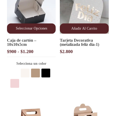
Seleccionar Opciones
Añadir Al Carrito
Este
Caja de cartón –
Tarjeta Decorativa
producto
10x10x5cm
(metalizada feliz dia-1)
tiene
múltiples
Rango
$
900
-
$
1.200
$
2.800
variantes.
de
Las
precios:
opciones
Selecciona un color
desde
se
pueden
$900
elegir
hasta
en
$1.200
la
página
de
producto