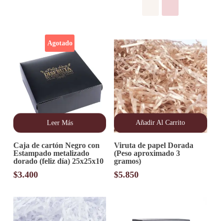
elegir
$4.600
en
hasta
la
$4.900
página
Agotado
de
producto
Leer Más
Añadir Al Carrito
Caja de cartón Negro con
Viruta de papel Dorada
Estampado metalizado
(Peso aproximado 3
dorado (feliz día) 25x25x10
gramos)
$
3.400
$
5.850