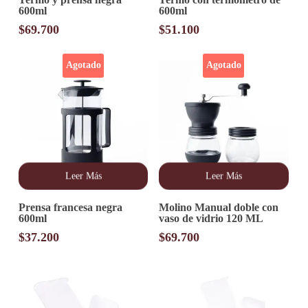
600ml
600ml
$
69.700
$
51.100
Agotado
Agotado
Leer Más
Leer Más
Prensa francesa negra
Molino Manual doble con
600ml
vaso de vidrio 120 ML
$
37.200
$
69.700