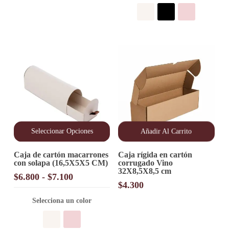
desde
se
pueden
$4.100
elegir
hasta
en
$4.300
la
página
de
producto
Seleccionar Opciones
Añadir Al Carrito
Este
Caja de cartón macarrones
Caja rígida en cartón
producto
con solapa (16,5X5X5 CM)
corrugado Vino
tiene
32X8,5X8,5 cm
múltiples
Rango
$
6.800
-
$
7.100
variantes.
$
4.300
de
Las
precios:
opciones
Selecciona un color
desde
se
pueden
$6.800
elegir