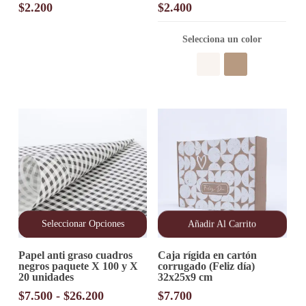
múltiples
$
2.200
$
2.400
variantes.
Las
opciones
Selecciona un color
se
pueden
elegir
en
la
página
de
producto
Seleccionar Opciones
Añadir Al Carrito
Este
Papel anti graso cuadros
Caja rígida en cartón
producto
negros paquete X 100 y X
corrugado (Feliz día)
tiene
20 unidades
32x25x9 cm
múltiples
variantes.
Rango
$
7.500
-
$
26.200
$
7.700
Las