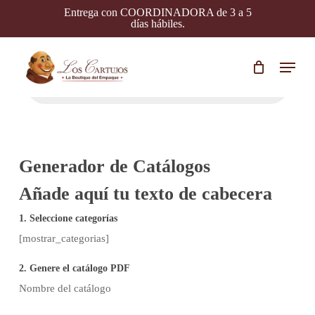
Skip
Entrega con COORDINADORA de 3 a 5
to
días hábiles.
main
content
Menu
Búsqueda
de
productos
Generador de Catálogos
Añade aquí tu texto de cabecera
1. Seleccione categorías
[mostrar_categorias]
2. Genere el catálogo PDF
Nombre del catálogo