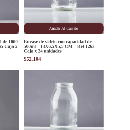
Añadir Al Carrito
d de 1000
Envase de vidrio con capacidad de
65 Caja x
500ml – 13X6,5X5,5 CM – Ref 1263
Caja x 24 unidades
$
52.104