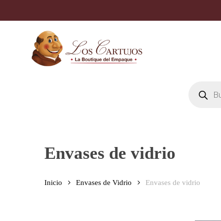
Skip
to
main
content
Búsqueda
de
productos
Envases de vidrio
Inicio
Envases de Vidrio
Envases de vidrio