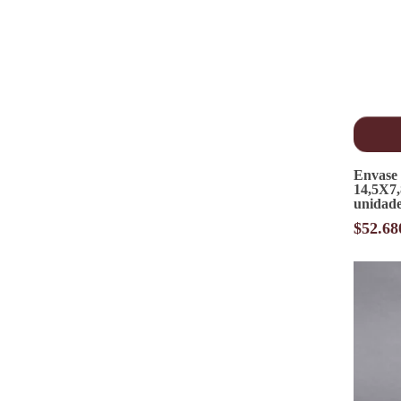
Envase 
14,5X7,
unidad
$
52.68