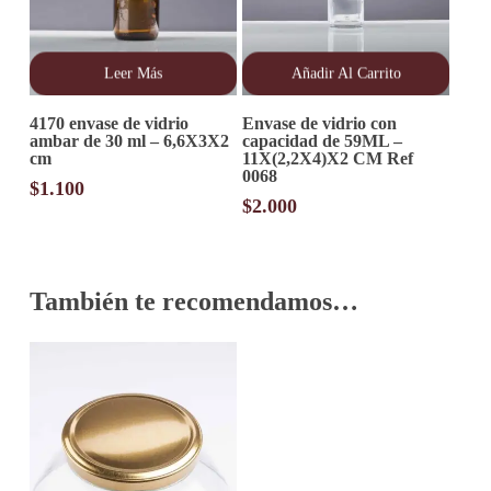
Leer Más
Añadir Al Carrito
4170 envase de vidrio
Envase de vidrio con
ambar de 30 ml – 6,6X3X2
capacidad de 59ML –
cm
11X(2,2X4)X2 CM Ref
0068
$
1.100
$
2.000
También te recomendamos…