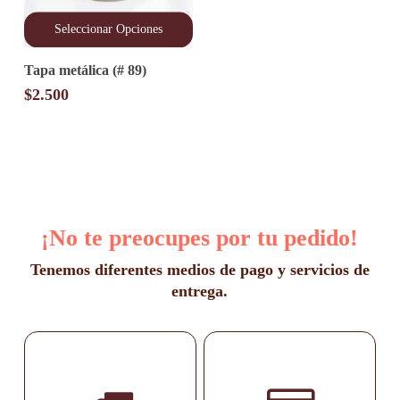
Seleccionar Opciones
Este
Tapa metálica (# 89)
producto
tiene
$
2.500
múltiples
variantes.
Las
opciones
se
pueden
elegir
en
la
¡No te preocupes por tu pedido!
página
de
Tenemos diferentes medios de pago y servicios de
producto
entrega.