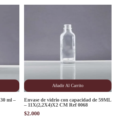
Añadir Al Carrito
 30 ml –
Envase de vidrio con capacidad de 59ML
– 11X(2,2X4)X2 CM Ref 0068
$
2.000