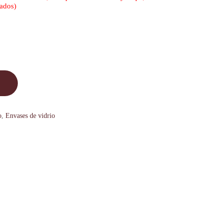
nados)
o
,
Envases de vidrio