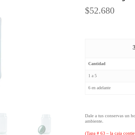
$
52.680
Cantidad
1 a 5
6 en adelante
Dale a tus conservas un ho
ambiente.
(Tapa # 63 – la caja conti