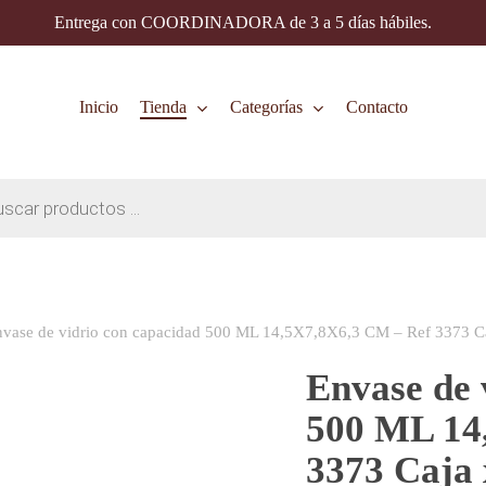
Entrega con COORDINADORA de 3 a 5 días hábiles.
Inicio
Tienda
Categorías
Contacto
vase de vidrio con capacidad 500 ML 14,5X7,8X6,3 CM – Ref 3373 Ca
Envase de 
500 ML 14
3373 Caja 