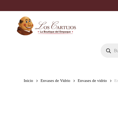
Skip
to
main
content
Búsqueda
de
productos
Inicio
Envases de Vidrio
Envases de vidrio
En