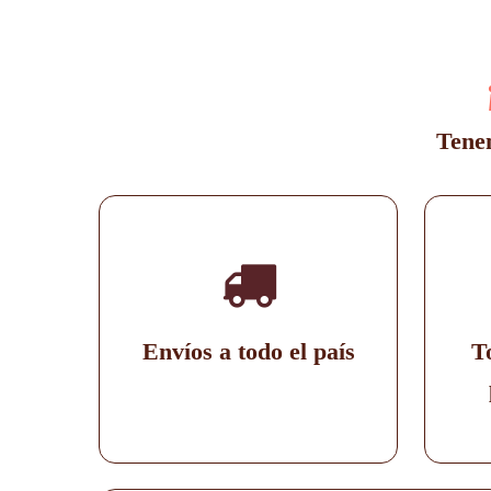
se
pueden
elegir
en
la
página
Tenem
de
producto
Envíos a todo el país
T