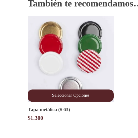
También te recomendamos
Seleccionar Opciones
Este
Tapa metálica (# 63)
producto
tiene
$
1.300
múltiples
variantes.
Las
opciones