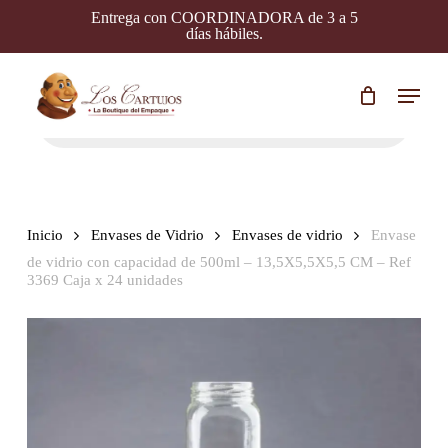
Skip
Entrega con COORDINADORA de 3 a 5
to
días hábiles.
main
content
Menu
Búsqueda
de
productos
Inicio
Envases de Vidrio
Envases de vidrio
Envase
de vidrio con capacidad de 500ml – 13,5X5,5X5,5 CM – Ref
3369 Caja x 24 unidades