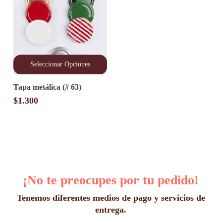
Seleccionar Opciones
Este
Tapa metálica (# 63)
producto
tiene
$
1.300
múltiples
variantes.
Las
opciones
se
pueden
elegir
en
la
¡No te preocupes por tu pedido!
página
de
Tenemos diferentes medios de pago y servicios de
producto
entrega.