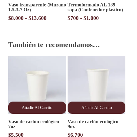
Vaso transparente (Murano
Termoformado AL 139
producto
producto
1.5-3-7 Oz)
sopa (Contenedor plástico)
tiene
tiene
múltiples
múltiples
Rango
Rango
$
8.000
-
$
13.600
$
700
-
$
1.000
variantes.
variantes.
de
de
Las
Las
precios:
precios:
opciones
opciones
desde
desde
se
se
También te recomendamos…
pueden
pueden
$8.000
$700
elegir
elegir
hasta
hasta
en
en
$13.600
$1.000
la
la
página
página
de
de
producto
producto
Añadir Al Carrito
Añadir Al Carrito
Vaso de cartón ecológico
Vaso de cartón ecológico
7oz
9oz
$
5.500
$
6.700