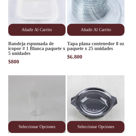
Añadir Al Carrito
Añadir Al Carrito
Bandeja espumada de
Tapa plana contenedor 8 oz
icopor # 1 Blanca paquete x
paquete x 25 unidades
5 unidades
$
6.800
$
800
Seleccionar Opciones
Seleccionar Opciones
Este
Este