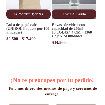
Seleccionar Opciones
Añadir Al Carrito
Este
Bolsa de papel café
Envase de vidrio con
producto
(UNIBOL Paquete por 100
capacidad de 250ml –
tiene
unidades)
10,5X4,4X4,4 CM – 3368
múltiples
Caja x 24 unidades
variantes.
Rango
$
2.500
-
$
17.400
Las
$
34.560
de
opciones
precios:
se
desde
pueden
elegir
$2.500
en
hasta
la
$17.400
página
de
¡No te preocupes por tu pedido!
producto
Tenemos diferentes medios de pago y servicios de
entrega.