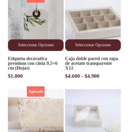
Seleccionar Opciones
Seleccionar Opciones
Este
Este
Etiqueta decorativa
Caja doble pared con tapa
producto
producto
premium con cinta 9,5×6
de acetato transparente
tiene
tiene
cm (Hojas)
X12
múltiples
múltiples
variantes.
variantes.
Rango
$
1.800
$
4.600
-
$
4.900
Las
Las
de
opciones
opciones
precios:
se
se
Agotado
desde
pueden
pueden
elegir
elegir
$4.600
en
en
hasta
la
la
$4.900
página
página
de
de
producto
producto