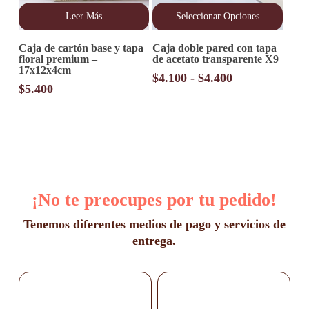
Leer Más
Seleccionar Opciones
Este
Caja de cartón base y tapa
Caja doble pared con tapa
producto
floral premium –
de acetato transparente X9
tiene
17x12x4cm
múltiples
Rango
$
4.100
-
$
4.400
variantes.
$
5.400
de
Las
precios:
opciones
desde
se
pueden
$4.100
elegir
hasta
en
$4.400
la
página
¡No te preocupes por tu pedido!
de
producto
Tenemos diferentes medios de pago y servicios de
entrega.