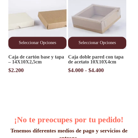
pueden
$1.500
elegir
hasta
en
$3.000
la
página
de
producto
Seleccionar Opciones
Seleccionar Opciones
Este
Este
Caja de cartón base y tapa
Caja doble pared con tapa
producto
producto
– 14X10X2,5cm
de acetato 10X10X4cm
tiene
tiene
múltiples
múltiples
Rango
$
2.200
$
4.000
-
$
4.400
variantes.
variantes.
de
Las
Las
precios:
opciones
opciones
desde
se
se
pueden
pueden
$4.000
elegir
elegir
hasta
en
en
$4.400
la
la
¡No te preocupes por tu pedido!
página
página
de
de
producto
producto
Tenemos diferentes medios de pago y servicios de