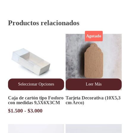
Productos relacionados
Agotado
Seleccionar Opciones
Leer Más
Este
Caja de cartón tipo Fosforo
Tarjeta Decorativa (10X5,3
producto
con medidas 9,5X6X3CM
cm Arco)
tiene
múltiples
Rango
$
1.500
-
$
3.000
variantes.
de
Las
precios:
opciones
desde
se