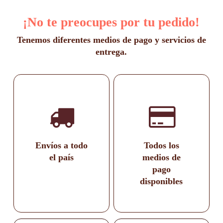
en
en
$8.700
la
la
¡No te preocupes por tu pedido!
página
página
de
de
producto
producto
Tenemos diferentes medios de pago y servicios de
entrega.
Envíos a todo
Todos los
el país
medios de
pago
disponibles