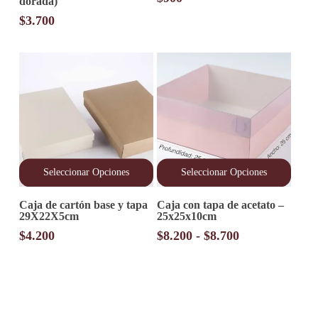
dorada)
$
3.700
Seleccionar Opciones
Seleccionar Opciones
Este
Este
Caja de cartón base y tapa
Caja con tapa de acetato –
producto
producto
29X22X5cm
25x25x10cm
tiene
tiene
múltiples
múltiples
Rango
$
4.200
$
8.200
-
$
8.700
variantes.
variantes.
de
Las
Las
precios:
opciones
opciones
desde
se
se
pueden
pueden
$8.200
elegir
elegir
hasta