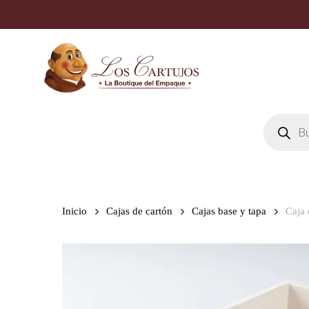
Skip
to
main
content
Búsqueda
de
productos
Inicio
Cajas de cartón
Cajas base y tapa
Caja 