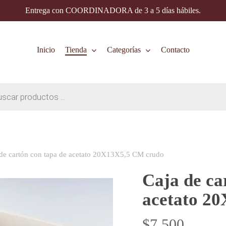
Entrega con COORDINADORA de 3 a 5 días hábiles.
Inicio
Tienda
Categorías
Contacto
de cartón con tapa de acetato 20X13X5,5 CM crudo
Caja de ca
acetato 2
$
7.500