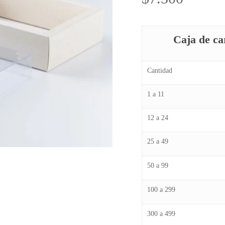
Caja de c
Cantidad
1 a 11
12 a 24
25 a 49
50 a 99
100 a 299
300 a 499