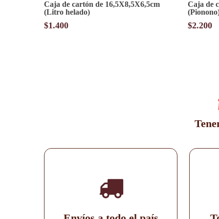
Caja de cartón de 16,5X8,5X6,5cm
Caja de 
(Litro helado)
(Pionono
$
1.400
$
2.200
Tenem
Envíos a todo el país
T