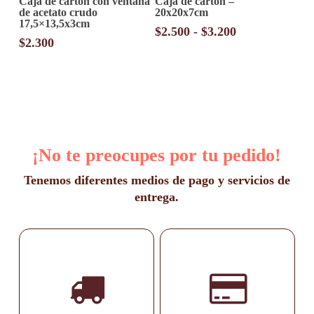
Caja de cartón con ventana
Caja de cartón –
producto
de acetato crudo
20x20x7cm
tiene
17,5×13,5x3cm
múltiples
Rango
$
2.500
-
$
3.200
variantes.
$
2.300
de
Las
precios:
opciones
desde
se
pueden
$2.500
elegir
hasta
en
$3.200
la
página
¡No te preocupes por tu pedido!
de
producto
Tenemos diferentes medios de pago y servicios de
entrega.