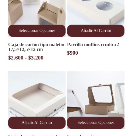
Seleccionar Opciones
Añadir Al Carrito
Este
Caja de cartón tipo maletín
Parrilla muffins crudo x2
producto
17,5×12,5×12 cm
tiene
$
900
múltiples
Rango
$
2.600
-
$
3.200
variantes.
de
Las
precios:
opciones
desde
se
pueden
$2.600
elegir
hasta
en
$3.200
la
página
de
producto
Añadir Al Carrito
Seleccionar Opciones
Este