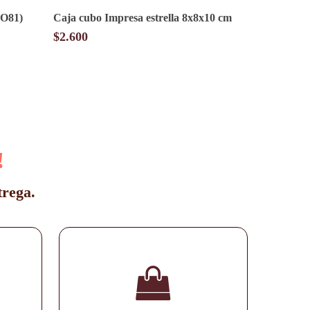
SO81)
Caja cubo Impresa estrella 8x8x10 cm
$
2.600
!
trega.