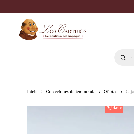
Skip
to
main
content
Búsqueda
de
productos
Inicio
Colecciones de temporada
Ofertas
Caj
Agotado