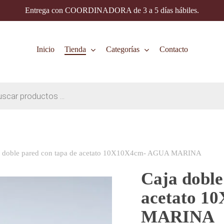
Entrega con COORDINADORA de 3 a 5 días hábiles.
Inicio
Tienda
Categorías
Contacto
a doble pared con tapa de acetato 10X10X4cm- AGUA MARINA
Caja doble
acetato 1
MARINA