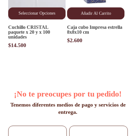
Seleccionar Opciones
Añadir Al Carrito
Este
Cuchillo CRISTAL
Caja cubo Impresa estrella
producto
paquete x 20 y x 100
8x8x10 cm
tiene
unidades
múltiples
$
2.600
variantes.
$
14.500
Las
opciones
se
pueden
elegir
en
la
página
¡No te preocupes por tu pedido!
de
producto
Tenemos diferentes medios de pago y servicios de
entrega.