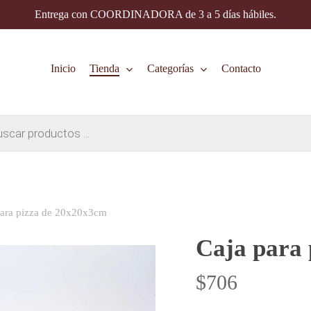
Entrega con COORDINADORA de 3 a 5 días hábiles.
Inicio
Tienda
Categorías
Contacto
para pizza de 20x20x3cm
Caja para
$
706