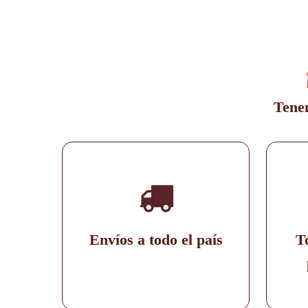
opciones
se
pueden
elegir
en
la
página
de
Tenem
producto
Envíos a todo el país
T