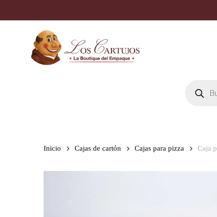
Skip
to
main
content
Búsqueda
de
productos
Inicio
Cajas de cartón
Cajas para pizza
Caja 