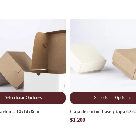
Seleccionar Opciones
Seleccionar Opciones
Este
cartón – 14x14x8cm
Caja de cartón base y tapa 6
producto
tiene
$
1.200
múltiples
variantes.
Las