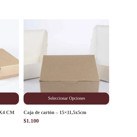
Seleccionar Opciones
Este
X6X4 CM
Caja de cartón – 15×11,5x5cm
producto
tiene
$
1.100
múltiples
variantes.
Las