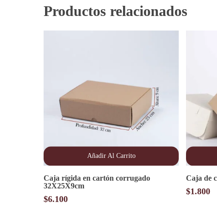
Productos relacionados
Añadir Al Carrito
Este
Caja rígida en cartón corrugado
Caja de 
producto
32X25X9cm
tiene
$
1.800
múltiples
$
6.100
variantes.
Las