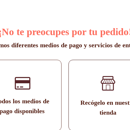
opciones
se
pueden
elegir
en
¡No te preocupes por tu pedido
la
página
de
os diferentes medios de pago y servicios de en
producto
odos los medios de
Recógelo en nuest
pago disponibles
tienda