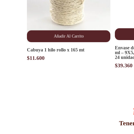
Añadir Al Carrito
Envase d
Cabuya 1 hilo rollo x 165 mt
ml – 9X5
24 unida
$
11.600
$
39.360
Tenem