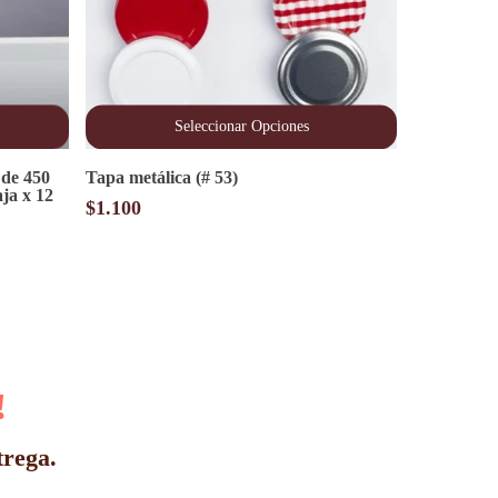
Seleccionar Opciones
Este
 de 450
Tapa metálica (# 53)
producto
ja x 12
tiene
$
1.100
múltiples
variantes.
Las
opciones
se
pueden
elegir
en
la
!
página
de
producto
trega.