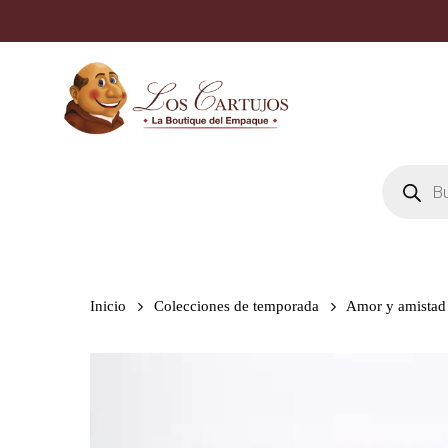
Skip
to
main
content
Búsqueda
de
productos
Inicio
Colecciones de temporada
Amor y amistad