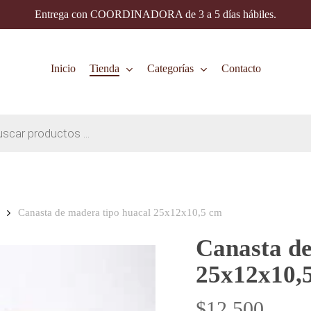
Entrega con COORDINADORA de 3 a 5 días hábiles.
Inicio
Tienda
Categorías
Contacto
Canasta de madera tipo huacal 25x12x10,5 cm
Canasta de
25x12x10,
$
12.500