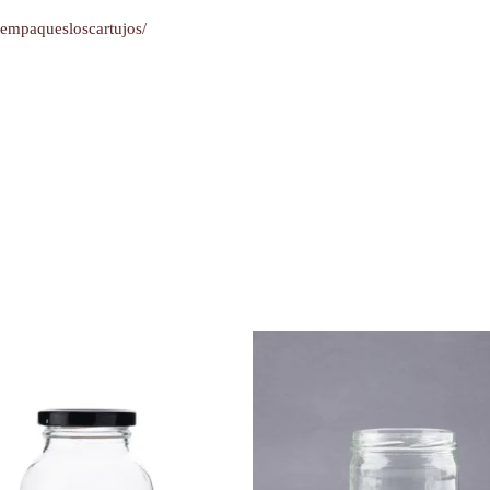
yempaquesloscartujos/