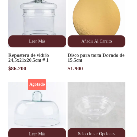
Leer Más
Añadir Al Carrito
Repostera de vidrio
Disco para torta Dorado de
24,5x21x20,5cm # 1
15,5cm
$
86.200
$
1.900
Agotado
Leer Más
Seleccionar Opciones