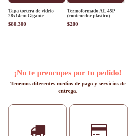
Este
Tapa tortera de vidrio
Termoformado AL 45P
producto
28x14cm Gigante
(contenedor plástico)
tiene
múltiples
$
80.300
$
200
variantes.
Las
opciones
se
pueden
elegir
en
la
¡No te preocupes por tu pedido!
página
de
producto
Tenemos diferentes medios de pago y servicios de
entrega.