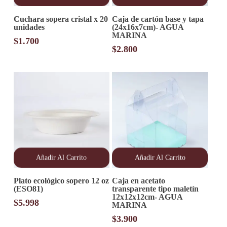
Cuchara sopera cristal x 20
Caja de cartón base y tapa
unidades
(24x16x7cm)- AGUA
MARINA
$
1.700
$
2.800
Añadir Al Carrito
Añadir Al Carrito
Plato ecológico sopero 12 oz
Caja en acetato
(ESO81)
transparente tipo maletín
12x12x12cm- AGUA
$
5.998
MARINA
$
3.900