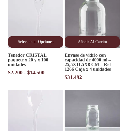
Seleccionar Opciones
Añadir Al Carrito
Este
Tenedor CRISTAL
Envase de vidrio con
producto
paquete x 20 y x 100
capacidad de 4000 ml –
tiene
unidades
25,5X11,5X8 CM – Ref
múltiples
1266 Caja x 4 unidades
variantes.
Rango
$
2.200
-
$
14.500
Las
$
31.492
de
opciones
precios:
se
desde
pueden
elegir
$2.200
en
hasta
la
$14.500
página
de
producto