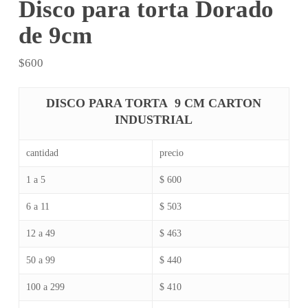
Disco para torta Dorado
de 9cm
$
600
DISCO PARA TORTA 9 CM CARTON
INDUSTRIAL
cantidad
precio
1 a 5
$ 600
6 a 11
$ 503
12 a 49
$ 463
50 a 99
$ 440
100 a 299
$ 410