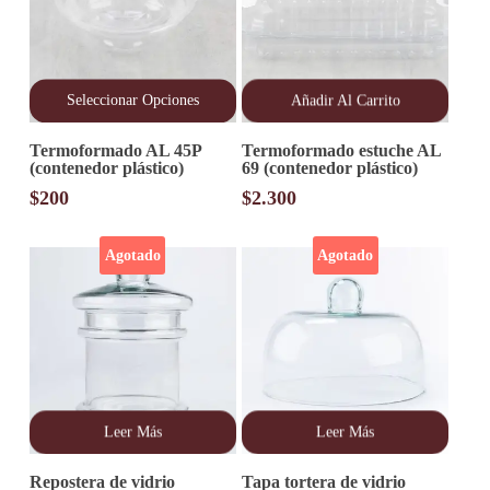
Seleccionar Opciones
Añadir Al Carrito
Este
Termoformado AL 45P
Termoformado estuche AL
producto
(contenedor plástico)
69 (contenedor plástico)
tiene
múltiples
$
200
$
2.300
variantes.
Las
opciones
Agotado
Agotado
se
pueden
elegir
en
la
página
de
producto
Leer Más
Leer Más
Repostera de vidrio
Tapa tortera de vidrio