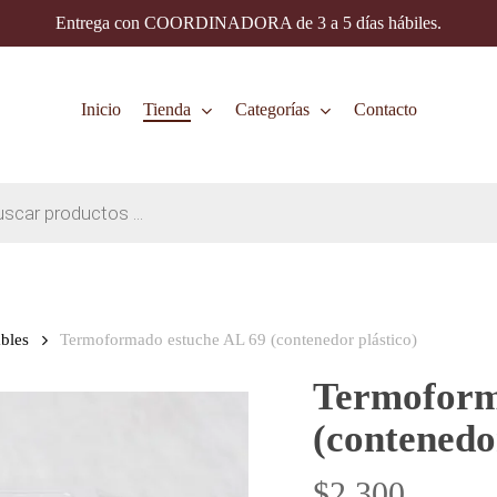
Entrega con COORDINADORA de 3 a 5 días hábiles.
Inicio
Tienda
Categorías
Contacto
bles
Termoformado estuche AL 69 (contenedor plástico)
Termoform
(contenedo
$
2.300