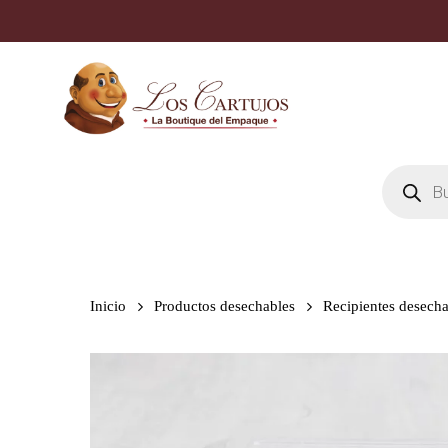
Skip
to
main
content
Búsqueda
de
productos
Inicio
Productos desechables
Recipientes desecha