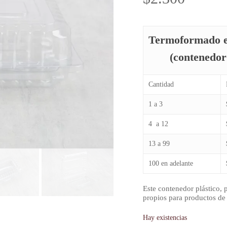
Termoformado e
(contenedor 
Cantidad
1 a 3
4 a 12
13 a 99
100 en adelante
Este contenedor plástico, p
propios para productos de 
Hay existencias