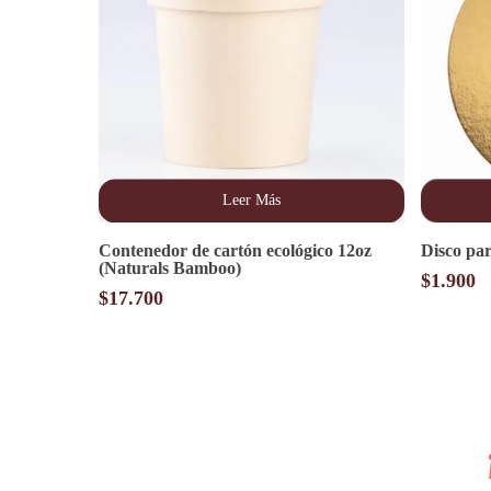
Leer Más
Contenedor de cartón ecológico 12oz
Disco pa
(Naturals Bamboo)
$
1.900
$
17.700