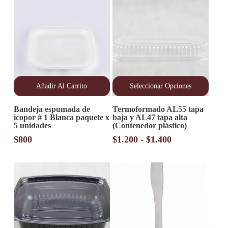
Añadir Al Carrito
Seleccionar Opciones
Este
Bandeja espumada de
Termoformado AL55 tapa
producto
icopor # 1 Blanca paquete x
baja y AL47 tapa alta
tiene
5 unidades
(Contenedor plástico)
múltiples
variantes.
Rango
$
800
$
1.200
-
$
1.400
Las
de
opciones
precios:
se
desde
pueden
elegir
$1.200
en
hasta
la
$1.400
página
de