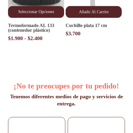
producto
Seleccionar Opciones
Añadir Al Carrito
Este
Termoformado AL 133
Cuchillo plata 17 cm
producto
(contenedor plástico)
tiene
$
3.700
múltiples
Rango
$
1.900
-
$
2.400
variantes.
de
Las
precios:
opciones
desde
se
pueden
$1.900
elegir
hasta
en
$2.400
la
¡No te preocupes por tu pedido!
página
de
producto
Tenemos diferentes medios de pago y servicios de
entrega.