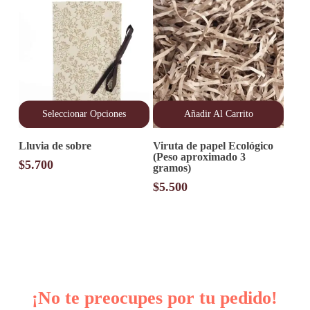
se
pueden
elegir
en
la
página
de
producto
Seleccionar Opciones
Añadir Al Carrito
Este
Lluvia de sobre
Viruta de papel Ecológico
producto
(Peso aproximado 3
tiene
$
5.700
gramos)
múltiples
variantes.
$
5.500
Las
opciones
se
pueden
elegir
en
la
página
¡No te preocupes por tu pedido!
de
producto