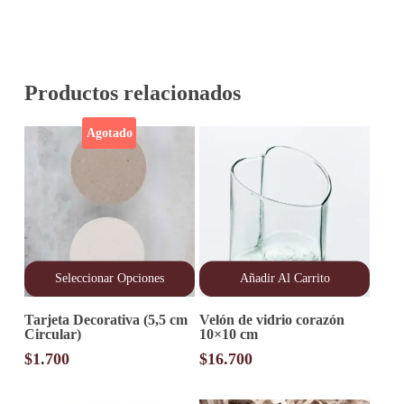
Productos relacionados
Agotado
Seleccionar Opciones
Añadir Al Carrito
Este
Tarjeta Decorativa (5,5 cm
Velón de vidrio corazón
producto
Circular)
10×10 cm
tiene
múltiples
$
1.700
$
16.700
variantes.
Las
opciones