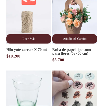
Agotado
Leer Más
Añadir Al Carrito
Hilo yute carrete X 70 mt
Bolsa de papel tipo cono
para flores (58×60 cm)
$
10.200
$
3.700