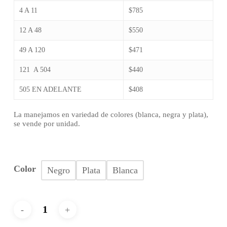
4 A 11
$785
12 A 48
$550
49 A 120
$471
121 A 504
$440
505 EN ADELANTE
$408
La manejamos en variedad de colores (blanca, negra y plata),
se vende por unidad.
Color
Negro
Plata
Blanca