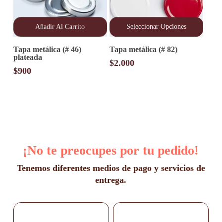
Añadir Al Carrito
Seleccionar Opciones
Este
Tapa metálica (# 46)
Tapa metálica (# 82)
producto
plateada
tiene
$
2.000
múltiples
$
900
variantes.
Las
opciones
se
pueden
elegir
en
la
¡No te preocupes por tu pedido!
página
de
producto
Tenemos diferentes medios de pago y servicios de
entrega.