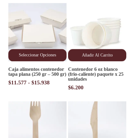
Seleccionar Opciones
Añadir Al Carrito
Este
Caja alimentos contenedor
Contenedor 6 oz blanco
producto
tapa plana (250 gr – 500 gr)
(frio-caliente) paquete x 25
tiene
unidades
múltiples
Rango
$
11.577
-
$
15.938
variantes.
$
6.200
de
Las
precios:
opciones
desde
se
pueden
$11.577
elegir
hasta
en
$15.938
la
página
de