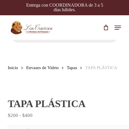
Skip
Entrega con COORDINADORA de 3 a 5
to
días hábiles.
main
content
Menu
Búsqueda
de
productos
Inicio
Envases de Vidrio
Tapas
TAPA PLÁSTICA
TAPA PLÁSTICA
Rango
$
200
-
$
400
de