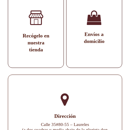
Envíos a
Recógelo en
domicilio
nuestra
tienda
Dirección
Calle 35#80-55 – Laureles
(a dos cuadras y media abajo de la glorieta don