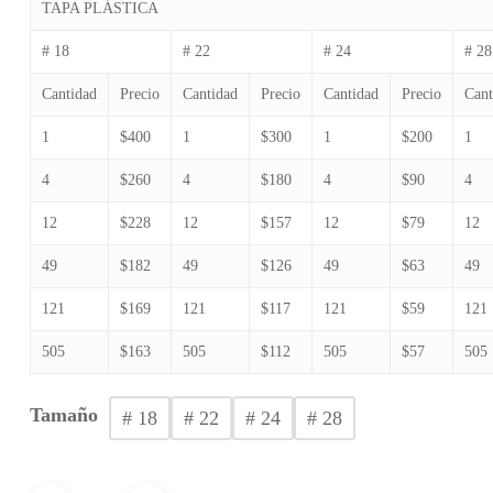
precios:
TAPA PLÁSTICA
desde
# 18
# 22
# 24
# 28
$200
hasta
Cantidad
Precio
Cantidad
Precio
Cantidad
Precio
Cant
$400
1
$400
1
$300
1
$200
1
4
$260
4
$180
4
$90
4
12
$228
12
$157
12
$79
12
49
$182
49
$126
49
$63
49
121
$169
121
$117
121
$59
121
505
$163
505
$112
505
$57
505
Tamaño
# 18
# 22
# 24
# 28