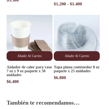
$
3.300
variantes.
Rango
$
1.200
-
$
1.400
Las
de
opciones
precios:
se
desde
pueden
elegir
$1.200
en
hasta
la
$1.400
página
de
producto
Añadir Al Carrito
Añadir Al Carrito
Aislador de calor para vaso
Tapa plana contenedor 8 oz
7 oz y 9 oz paquete x 50
paquete x 25 unidades
unidades
$
6.800
$
6.400
También te recomendamos…