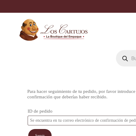
Skip
to
main
content
Búsqueda
de
productos
Para hacer seguimiento de tu pedido, por favor introduce 
confirmación que deberías haber recibido.
ID de pedido
Seguir