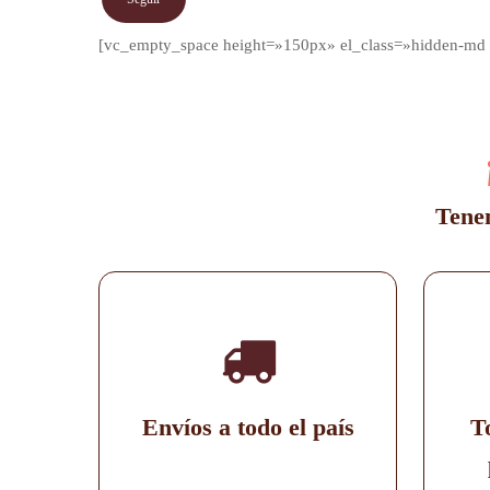
[vc_empty_space height=»150px» el_class=»hidden-md 
Tenem
Envíos a todo el país
T