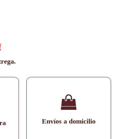
!
trega.
Envíos a domicilio
ra