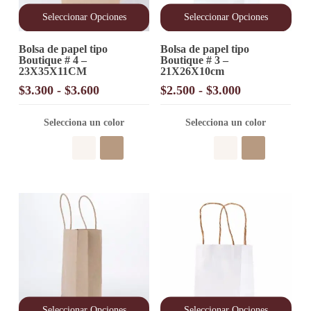
Seleccionar Opciones
Seleccionar Opciones
Este
Este
Bolsa de papel tipo
Bolsa de papel tipo
producto
producto
Boutique # 4 –
Boutique # 3 –
tiene
tiene
23X35X11CM
21X26X10cm
múltiples
múltiples
variantes.
variantes.
Rango
Rango
$
3.300
-
$
3.600
$
2.500
-
$
3.000
Las
Las
de
de
opciones
opciones
precios:
precios:
Selecciona un color
Selecciona un color
se
se
desde
desde
pueden
pueden
elegir
$3.300
elegir
$2.500
en
en
hasta
hasta
la
la
$3.600
$3.000
página
página
de
de
producto
producto
Seleccionar Opciones
Seleccionar Opciones