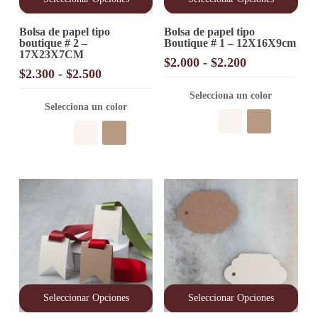
Este
Este
Bolsa de papel tipo
Bolsa de papel tipo
producto
producto
boutique # 2 –
Boutique # 1 – 12X16X9cm
tiene
tiene
17X23X7CM
múltiples
múltiples
Rango
$
2.000
-
$
2.200
variantes.
variantes.
Rango
$
2.300
-
$
2.500
de
Las
Las
de
precios:
opciones
opciones
Selecciona un color
precios:
Selecciona un color
desde
se
se
desde
pueden
pueden
$2.000
elegir
$2.300
elegir
hasta
en
en
hasta
$2.200
la
la
$2.500
página
página
de
de
producto
producto
Seleccionar Opciones
Seleccionar Opciones