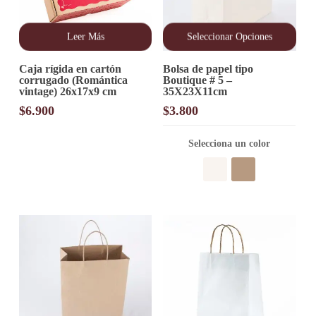
Leer Más
Seleccionar Opciones
Este
Caja rígida en cartón
Bolsa de papel tipo
producto
corrugado (Romántica
Boutique # 5 –
tiene
vintage) 26x17x9 cm
35X23X11cm
múltiples
variantes.
$
6.900
$
3.800
Las
opciones
Selecciona un color
se
pueden
elegir
en
la
página
de
producto