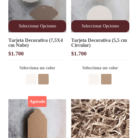
Seleccionar Opciones
Seleccionar Opciones
Este
Este
Tarjeta Decorativa (7,5X4
Tarjeta Decorativa (5,5 cm
producto
producto
cm Nube)
Circular)
tiene
tiene
múltiples
múltiples
$
1.700
$
1.700
variantes.
variantes.
Las
Las
opciones
Selecciona un color
opciones
Selecciona un color
se
se
pueden
pueden
elegir
elegir
en
en
la
la
página
página
Agotado
de
de
producto
producto