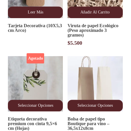
Leer Más
Añadir Al Carrito
Tarjeta Decorativa (10X5,3
Viruta de papel Ecológico
cm Arco)
(Peso aproximado 3
gramos)
$
5.500
Agotado
Seleccionar Opciones
Seleccionar Opciones
Este
Este
Etiqueta decorativa
Bolsa de papel tipo
producto
producto
premium con cinta 9,5×6
Boutique para vino –
tiene
tiene
cm (Hojas)
36,5x12x8cm
múltiples
múltiples