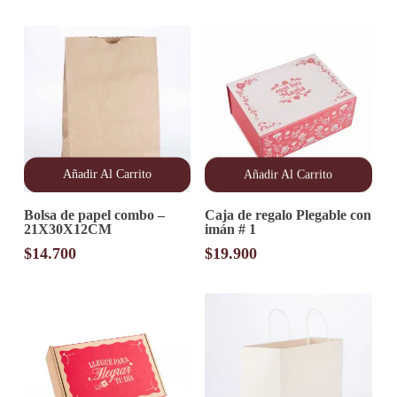
la
página
de
producto
Añadir Al Carrito
Añadir Al Carrito
Bolsa de papel combo –
Caja de regalo Plegable con
21X30X12CM
imán # 1
$
14.700
$
19.900