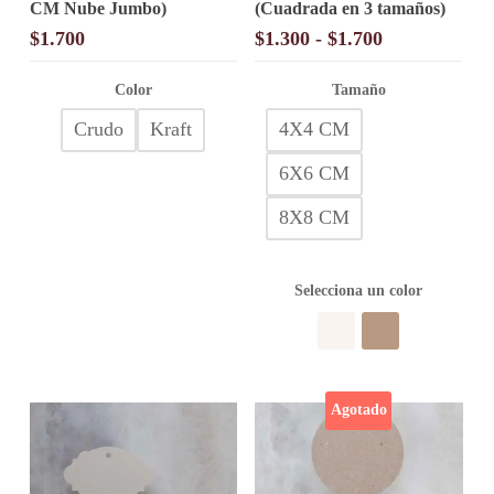
CM Nube Jumbo)
(Cuadrada en 3 tamaños)
tiene
tiene
múltiples
múltiples
Rango
$
1.700
$
1.300
-
$
1.700
variantes.
variantes.
de
Las
Las
precios:
opciones
Color
opciones
Tamaño
desde
se
se
Crudo
Kraft
4X4 CM
pueden
pueden
$1.300
elegir
elegir
hasta
en
en
6X6 CM
$1.700
la
la
página
página
8X8 CM
de
de
producto
producto
Selecciona un color
Agotado