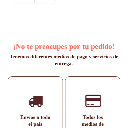
en
hasta
la
$1.400
página
de
producto
¡No te preocupes por tu pedido!
Tenemos diferentes medios de pago y servicios de
entrega.
Envíos a todo
Todos los
el país
medios de