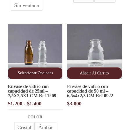
hasta
en
hasta
en
Sin ventana
$11.300
la
la
$2.300
página
página
de
de
producto
producto
Seleccionar Opciones
Añadir Al Carrito
Este
Envase de vidrio con
Envase de vidrio con
producto
capacidad de 25ml –
capacidad de 50 ml –
tiene
7,5X2,5X1 CM Ref 1209
6,5x4x2,3 CM Ref 0922
múltiples
variantes.
Rango
$
1.200
-
$
1.400
$
3.800
Las
de
opciones
precios:
COLOR
se
desde
pueden
Cristal
Ámbar
elegir
$1.200