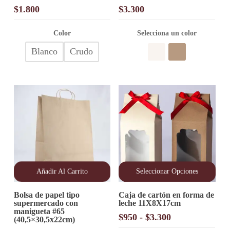
variantes.
variantes.
$
1.800
$
3.300
Las
Las
opciones
opciones
Color
Selecciona un color
se
se
pueden
pueden
Blanco
Crudo
elegir
elegir
en
en
la
la
página
página
de
de
producto
producto
Añadir Al Carrito
Seleccionar Opciones
Este
Bolsa de papel tipo
Caja de cartón en forma de
producto
supermercado con
leche 11X8X17cm
tiene
manigueta #65
múltiples
Rango
$
950
-
$
3.300
(40,5×30,5x22cm)
variantes.
de