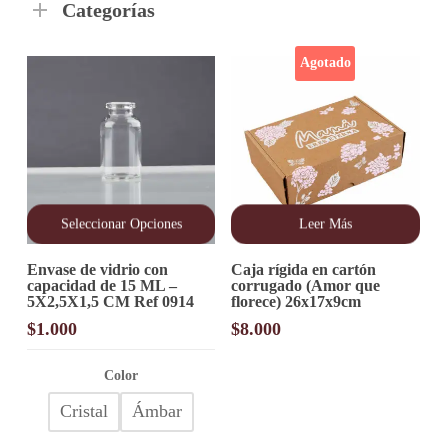
Categorías
Agotado
Seleccionar Opciones
Leer Más
Este
Envase de vidrio con
Caja rígida en cartón
producto
capacidad de 15 ML –
corrugado (Amor que
tiene
5X2,5X1,5 CM Ref 0914
florece) 26x17x9cm
múltiples
variantes.
$
1.000
$
8.000
Las
opciones
Color
se
pueden
Cristal
Ámbar
elegir
en