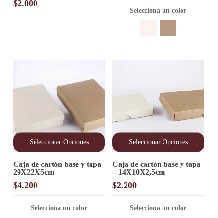
Las
$
2.000
precios:
opciones
Selecciona un color
desde
se
pueden
$950
elegir
hasta
en
$3.300
la
página
de
producto
Seleccionar Opciones
Seleccionar Opciones
Este
Este
Caja de cartón base y tapa
Caja de cartón base y tapa
producto
producto
29X22X5cm
– 14X10X2,5cm
tiene
tiene
múltiples
múltiples
$
4.200
$
2.200
variantes.
variantes.
Las
Las
opciones
Selecciona un color
opciones
Selecciona un color
se
se