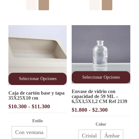
pueden
pueden
elegir
elegir
en
en
la
la
página
página
de
de
producto
producto
Seleccionar Opciones
Seleccionar Opciones
Este
Este
Envase de vidrio con
producto
Caja de cartón base y tapa
producto
capacidad de 59 ML –
tiene
35X25X10 cm
tiene
6,5X3,5X1,2 CM Ref 2139
múltiples
múltiples
Rango
$
10.300
-
$
11.300
variantes.
Rango
$
1.800
-
$
2.300
variantes.
de
Las
Las
de
precios:
opciones
opciones
Estilo
precios:
Color
se
desde
se
desde
pueden
Con ventana
pueden
$10.300
Cristal
Ámbar
elegir
$1.800
elegir