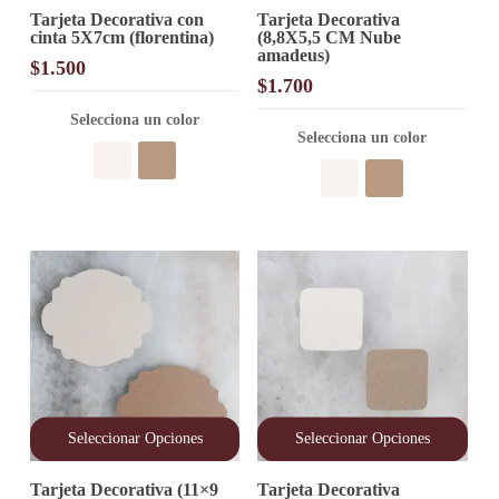
Este
Este
Tarjeta Decorativa con
Tarjeta Decorativa
producto
producto
cinta 5X7cm (florentina)
(8,8X5,5 CM Nube
tiene
tiene
amadeus)
múltiples
múltiples
$
1.500
variantes.
variantes.
$
1.700
Las
Las
opciones
Selecciona un color
opciones
Selecciona un color
se
se
pueden
pueden
elegir
elegir
en
en
la
la
página
página
de
de
producto
producto
Seleccionar Opciones
Seleccionar Opciones
Este
Este
Tarjeta Decorativa (11×9
Tarjeta Decorativa
producto
producto