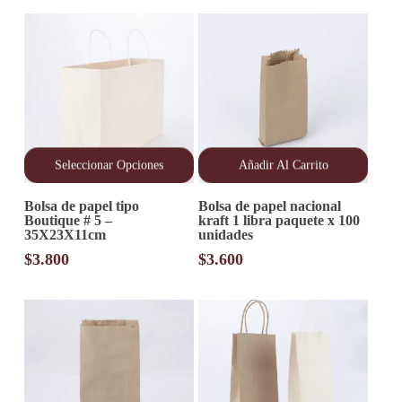
Seleccionar Opciones
Añadir Al Carrito
Este
Bolsa de papel tipo
Bolsa de papel nacional
producto
Boutique # 5 –
kraft 1 libra paquete x 100
tiene
35X23X11cm
unidades
múltiples
variantes.
$
3.800
$
3.600
Las
opciones
se
pueden
elegir
en
la
página
de