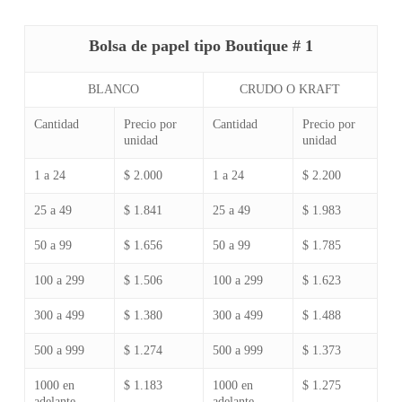
de
precios:
Bolsa de papel tipo Boutique # 1
desde
$2.000
BLANCO
CRUDO O KRAFT
hasta
Cantidad
Precio por
Cantidad
Precio por
$2.200
unidad
unidad
1 a 24
$ 2.000
1 a 24
$ 2.200
25 a 49
$ 1.841
25 a 49
$ 1.983
50 a 99
$ 1.656
50 a 99
$ 1.785
100 a 299
$ 1.506
100 a 299
$ 1.623
300 a 499
$ 1.380
300 a 499
$ 1.488
500 a 999
$ 1.274
500 a 999
$ 1.373
1000 en
$ 1.183
1000 en
$ 1.275
adelante
adelante