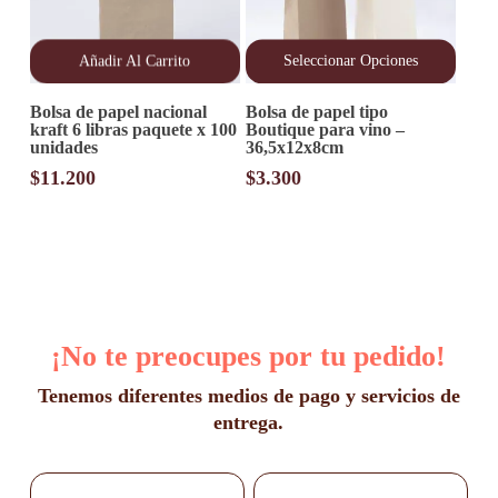
producto
Añadir Al Carrito
Seleccionar Opciones
Este
Bolsa de papel nacional
Bolsa de papel tipo
producto
kraft 6 libras paquete x 100
Boutique para vino –
tiene
unidades
36,5x12x8cm
múltiples
variantes.
$
11.200
$
3.300
Las
opciones
se
pueden
elegir
en
la
página
¡No te preocupes por tu pedido!
de
producto
Tenemos diferentes medios de pago y servicios de
entrega.