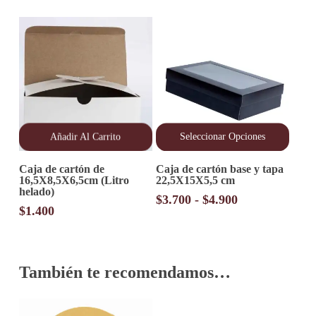
precios:
Las
opciones
desde
se
$800
pueden
hasta
elegir
$1.100
en
la
página
de
producto
Añadir Al Carrito
Seleccionar Opciones
Este
Caja de cartón de
Caja de cartón base y tapa
producto
16,5X8,5X6,5cm (Litro
22,5X15X5,5 cm
tiene
helado)
múltiples
Rango
$
3.700
-
$
4.900
variantes.
$
1.400
de
Las
precios:
opciones
desde
se
pueden
$3.700
También te recomendamos…
elegir
hasta
en
$4.900
la
página