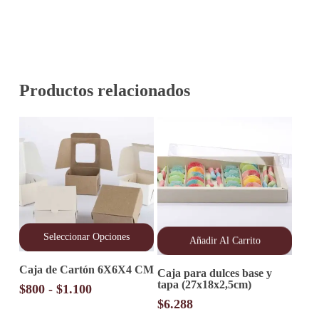
Productos relacionados
Seleccionar Opciones
Añadir Al Carrito
Este
Caja de Cartón 6X6X4 CM
producto
Caja para dulces base y
tiene
tapa (27x18x2,5cm)
Rango
$
800
-
$
1.100
múltiples
de
$
6.288
variantes.