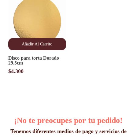
de
producto
Añadir Al Carrito
Disco para torta Dorado
29,5cm
$
4.300
¡No te preocupes por tu pedido!
Tenemos diferentes medios de pago y servicios de