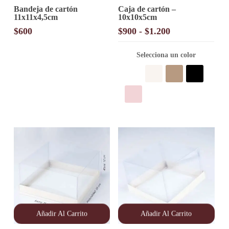
Este
Bandeja de cartón
Caja de cartón –
producto
11x11x4,5cm
10x10x5cm
tiene
múltiples
Rango
$
600
$
900
-
$
1.200
variantes.
de
Las
precios:
opciones
Selecciona un color
desde
se
pueden
$900
elegir
hasta
en
$1.200
la
página
de
producto
Añadir Al Carrito
Añadir Al Carrito