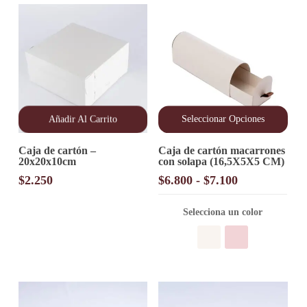
página
página
de
de
producto
producto
Añadir Al Carrito
Seleccionar Opciones
Este
Caja de cartón –
Caja de cartón macarrones
producto
20x20x10cm
con solapa (16,5X5X5 CM)
tiene
múltiples
Rango
$
2.250
$
6.800
-
$
7.100
variantes.
de
Las
precios:
opciones
Selecciona un color
desde
se
pueden
$6.800
elegir
hasta
en
$7.100
la
página
de