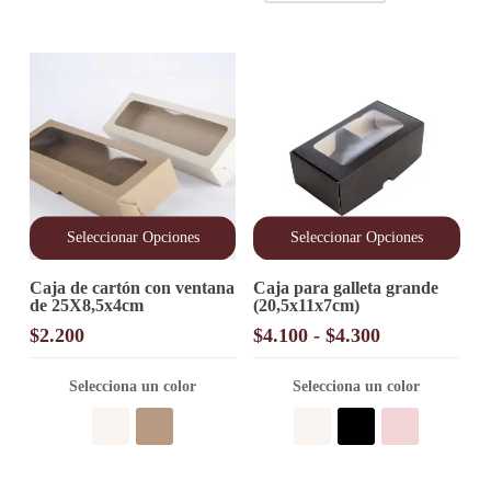
la
la
página
página
de
de
producto
producto
Seleccionar Opciones
Seleccionar Opciones
Este
Este
Caja de cartón con ventana
Caja para galleta grande
producto
producto
de 25X8,5x4cm
(20,5x11x7cm)
tiene
tiene
múltiples
múltiples
Rango
$
2.200
$
4.100
-
$
4.300
variantes.
variantes.
de
Las
Las
precios:
opciones
Selecciona un color
opciones
Selecciona un color
desde
se
se
pueden
pueden
$4.100
elegir
elegir
hasta
en
en
$4.300
la
la