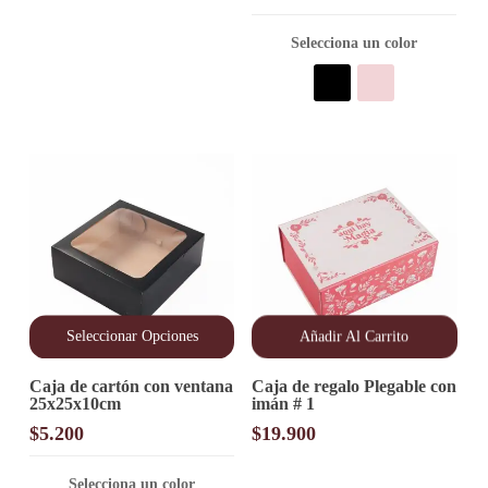
variantes.
Las
opciones
Selecciona un color
se
pueden
elegir
en
la
página
de
producto
Seleccionar Opciones
Añadir Al Carrito
Este
Caja de cartón con ventana
Caja de regalo Plegable con
producto
25x25x10cm
imán # 1
tiene
múltiples
$
5.200
$
19.900
variantes.
Las
opciones
Selecciona un color