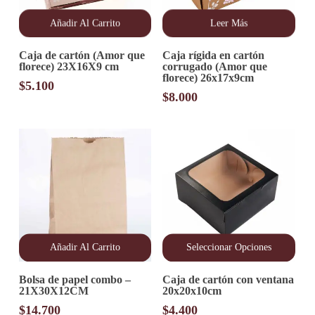
Añadir Al Carrito
Leer Más
Caja de cartón (Amor que
Caja rígida en cartón
florece) 23X16X9 cm
corrugado (Amor que
florece) 26x17x9cm
$
5.100
$
8.000
Añadir Al Carrito
Seleccionar Opciones
Este
Bolsa de papel combo –
Caja de cartón con ventana
producto
21X30X12CM
20x20x10cm
tiene
múltiples
$
14.700
$
4.400