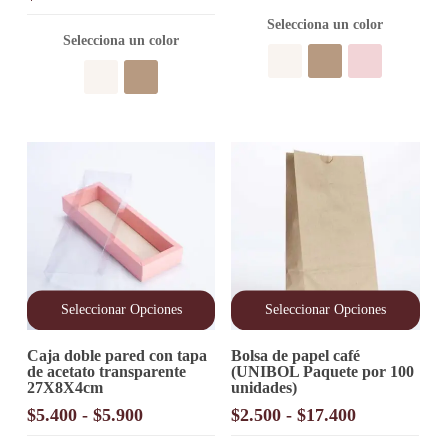
Las
Las
precios:
opciones
opciones
Selecciona un color
Selecciona un color
desde
se
se
pueden
pueden
$4.000
elegir
elegir
hasta
en
en
$4.400
la
la
página
página
de
de
producto
producto
Seleccionar Opciones
Seleccionar Opciones
Este
Este
Caja doble pared con tapa
Bolsa de papel café
producto
producto
de acetato transparente
(UNIBOL Paquete por 100
tiene
tiene
27X8X4cm
unidades)
múltiples
múltiples
variantes.
variantes.
Rango
Rango
$
5.400
-
$
5.900
$
2.500
-
$
17.400
Las
Las
de
de
opciones
opciones