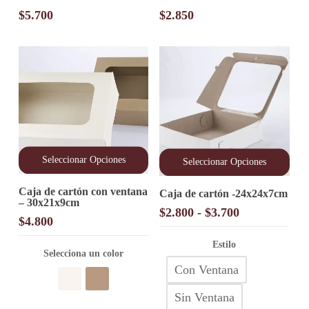
$
5.700
$
2.850
Seleccionar Opciones
Seleccionar Opciones
Este
Este
Caja de cartón con ventana
producto
Caja de cartón -24x24x7cm
producto
– 30x21x9cm
tiene
tiene
Rango
$
2.800
-
$
3.700
múltiples
múltiples
$
4.800
de
variantes.
variantes.
precios:
Las
Las
Estilo
opciones
Selecciona un color
opciones
desde
se
Con Ventana
se
$2.800
pueden
pueden
hasta
elegir
elegir
Sin Ventana
$3.700
en
en