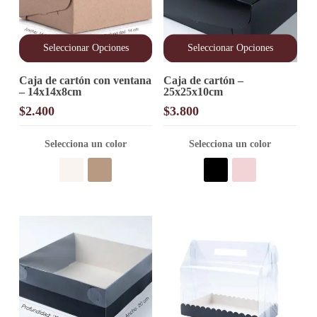
Seleccionar Opciones
Seleccionar Opciones
Este
Este
Caja de cartón con ventana
Caja de cartón –
producto
producto
– 14x14x8cm
25x25x10cm
tiene
tiene
múltiples
múltiples
$
2.400
$
3.800
variantes.
variantes.
Las
Las
opciones
Selecciona un color
opciones
Selecciona un color
se
se
pueden
pueden
elegir
elegir
en
en
la
la
página
página
de
de
producto
producto