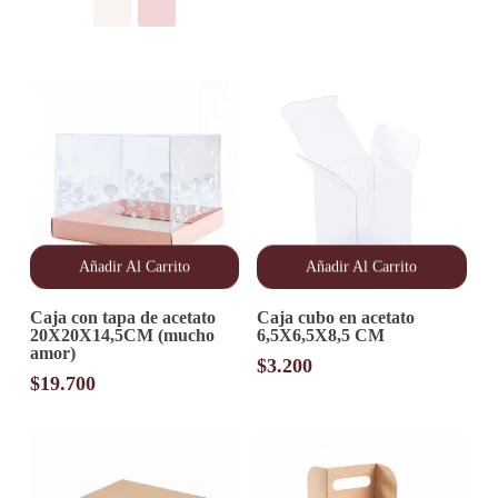
elegir
$4.600
en
hasta
la
$4.900
página
de
producto
Añadir Al Carrito
Añadir Al Carrito
Caja con tapa de acetato
Caja cubo en acetato
20X20X14,5CM (mucho
6,5X6,5X8,5 CM
amor)
$
3.200
$
19.700