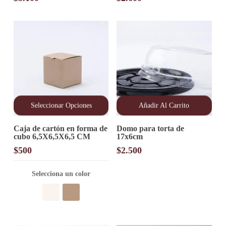
Seleccionar Opciones
Añadir Al Carrito
Este
Caja de cartón en forma de
Domo para torta de
producto
cubo 6,5X6,5X6,5 CM
17x6cm
tiene
múltiples
$
500
$
2.500
variantes.
Las
opciones
Selecciona un color
se
pueden
elegir
en
la