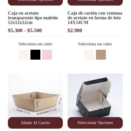
Este
Este
Caja en acetato
Caja de cartón con ventana
producto
producto
transparente tipo maletín
de acetato en forma de loto
tiene
tiene
12x12x12cm
14X14CM
múltiples
múltiples
variantes.
variantes.
Rango
$
5.300
-
$
5.500
$
2.900
Las
Las
de
opciones
opciones
precios:
Selecciona un color
Selecciona un color
se
se
desde
pueden
pueden
elegir
$5.300
elegir
en
en
hasta
la
la
$5.500
página
página
de
de
producto
producto
Añadir Al Carrito
Seleccionar Opciones