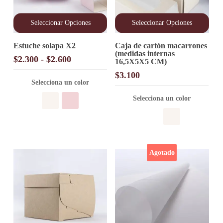
Seleccionar Opciones
Seleccionar Opciones
Este
Este
Estuche solapa X2
Caja de cartón macarrones
producto
producto
(medidas internas
tiene
tiene
Rango
$
2.300
-
$
2.600
16,5X5X5 CM)
múltiples
múltiples
de
variantes.
variantes.
$
3.100
precios:
Las
Las
Selecciona un color
opciones
desde
opciones
Selecciona un color
se
se
$2.300
pueden
pueden
hasta
elegir
elegir
$2.600
en
en
la
la
página
página
Agotado
de
de
producto
producto