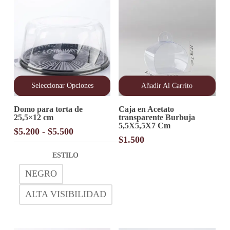
página
de
producto
Seleccionar Opciones
Añadir Al Carrito
Este
Domo para torta de
Caja en Acetato
producto
25,5×12 cm
transparente Burbuja
tiene
5,5X5,5X7 Cm
múltiples
Rango
$
5.200
-
$
5.500
variantes.
$
1.500
de
Las
precios:
opciones
ESTILO
desde
se
NEGRO
pueden
$5.200
elegir
hasta
en
ALTA VISIBILIDAD
$5.500
la
página
de
producto