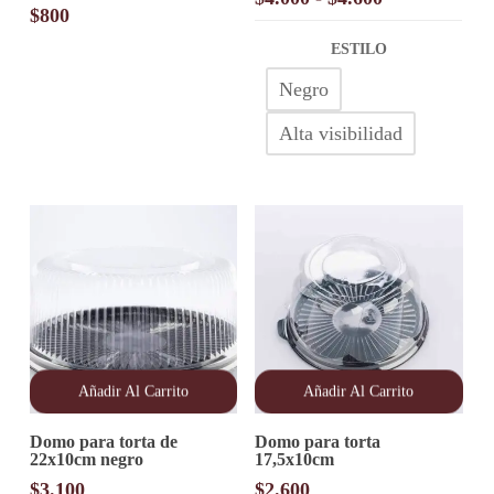
variantes.
$
800
de
Las
precios:
opciones
ESTILO
desde
se
Negro
pueden
$4.000
elegir
hasta
en
Alta visibilidad
$4.600
la
página
de
producto
Añadir Al Carrito
Añadir Al Carrito
Domo para torta de
Domo para torta
22x10cm negro
17,5x10cm
$
3.100
$
2.600