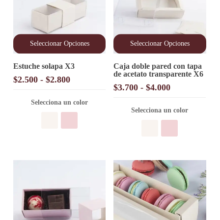
Seleccionar Opciones
Seleccionar Opciones
Este
Este
Estuche solapa X3
Caja doble pared con tapa
producto
producto
de acetato transparente X6
tiene
tiene
Rango
$
2.500
-
$
2.800
múltiples
múltiples
Rango
$
3.700
-
$
4.000
de
variantes.
variantes.
de
precios:
Las
Las
Selecciona un color
precios:
opciones
desde
opciones
Selecciona un color
desde
se
se
$2.500
pueden
pueden
$3.700
hasta
elegir
elegir
hasta
$2.800
en
en
$4.000
la
la
página
página
de
de
producto
producto