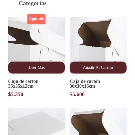
Categorías
Agotado
Leer Más
Añadir Al Carrito
Caja de cartón –
Caja de cartón –
35x35x12cm
30x30x16cm
$
5.350
$
5.600