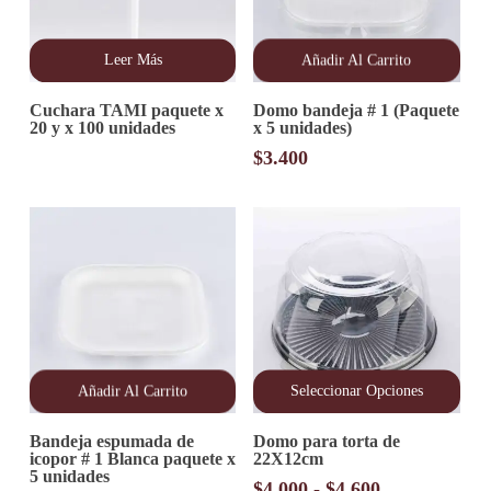
Leer Más
Añadir Al Carrito
Cuchara TAMI paquete x
Domo bandeja # 1 (Paquete
20 y x 100 unidades
x 5 unidades)
$
3.400
Añadir Al Carrito
Seleccionar Opciones
Este
Bandeja espumada de
Domo para torta de
producto
icopor # 1 Blanca paquete x
22X12cm
tiene
5 unidades
múltiples
Rango
$
4.000
-
$
4.600