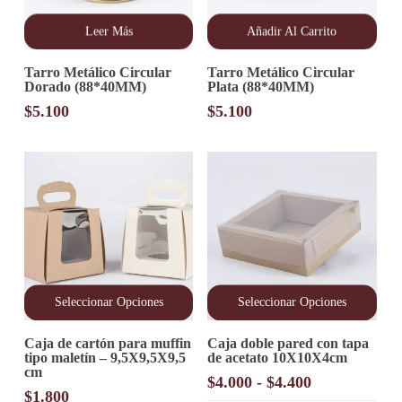
Leer Más
Añadir Al Carrito
Tarro Metálico Circular
Tarro Metálico Circular
Dorado (88*40MM)
Plata (88*40MM)
$
5.100
$
5.100
Seleccionar Opciones
Seleccionar Opciones
Este
Este
Caja de cartón para muffin
Caja doble pared con tapa
producto
producto
tipo maletín – 9,5X9,5X9,5
de acetato 10X10X4cm
tiene
tiene
cm
múltiples
múltiples
Rango
$
4.000
-
$
4.400
variantes.
variantes.
$
1.800
de