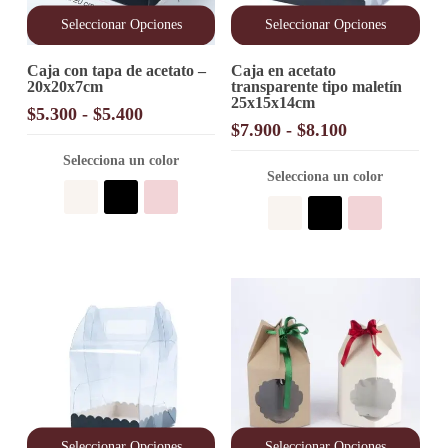
Seleccionar Opciones
Seleccionar Opciones
Este
Este
Caja con tapa de acetato –
Caja en acetato
producto
producto
20x20x7cm
transparente tipo maletín
tiene
tiene
25x15x14cm
múltiples
múltiples
Rango
$
5.300
-
$
5.400
variantes.
variantes.
Rango
$
7.900
-
$
8.100
de
Las
Las
de
precios:
opciones
Selecciona un color
opciones
precios:
desde
Selecciona un color
se
se
desde
pueden
pueden
$5.300
elegir
elegir
$7.900
hasta
en
en
hasta
$5.400
la
la
$8.100
página
página
de
de
producto
producto
Seleccionar Opciones
Seleccionar Opciones