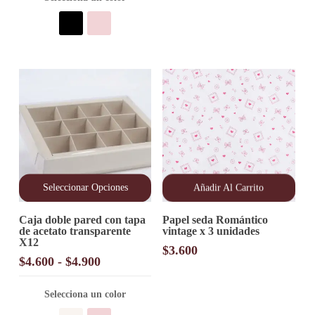
se
pueden
elegir
en
la
página
de
producto
Seleccionar Opciones
Añadir Al Carrito
Este
Caja doble pared con tapa
Papel seda Romántico
producto
de acetato transparente
vintage x 3 unidades
tiene
X12
múltiples
$
3.600
variantes.
Rango
$
4.600
-
$
4.900
Las
de
opciones
precios:
Selecciona un color
se
desde
pueden