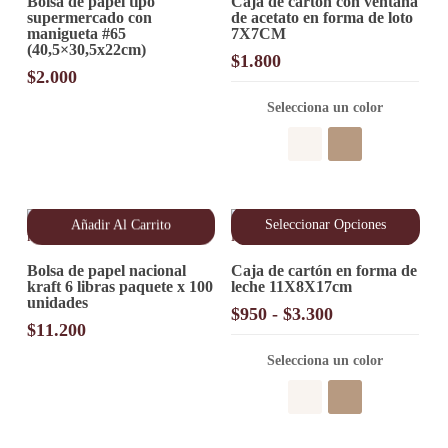
Bolsa de papel tipo
Caja de cartón con ventana
producto
supermercado con
de acetato en forma de loto
tiene
manigueta #65
7X7CM
múltiples
(40,5×30,5x22cm)
variantes.
$
1.800
Las
$
2.000
opciones
Selecciona un color
se
pueden
elegir
en
la
página
de
Añadir Al Carrito
Seleccionar Opciones
producto
Este
Bolsa de papel nacional
Caja de cartón en forma de
producto
kraft 6 libras paquete x 100
leche 11X8X17cm
tiene
unidades
múltiples
Rango
$
950
-
$
3.300
variantes.
$
11.200
de
Las
precios:
opciones
Selecciona un color
desde
se
pueden
$950
elegir
hasta
en
$3.300