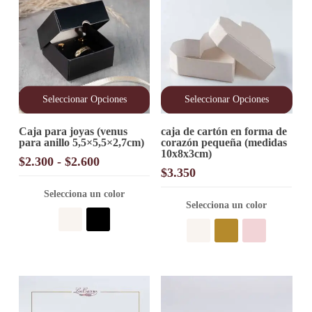
Seleccionar Opciones
Seleccionar Opciones
Este
Este
Caja para joyas (venus
caja de cartón en forma de
producto
producto
para anillo 5,5×5,5×2,7cm)
corazón pequeña (medidas
tiene
tiene
10x8x3cm)
múltiples
múltiples
Rango
$
2.300
-
$
2.600
variantes.
variantes.
$
3.350
de
Las
Las
precios:
opciones
Selecciona un color
opciones
desde
Selecciona un color
se
se
pueden
pueden
$2.300
elegir
elegir
hasta
en
en
$2.600
la
la
página
página
de
de
producto
producto