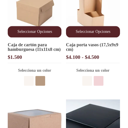
Seleccionar Opciones
Seleccionar Opciones
Este
Este
Caja de cartón para
Caja porta vasos (17,5x9x9
producto
producto
hamburguesa (11x11x8 cm)
cm)
tiene
tiene
múltiples
múltiples
Rango
$
1.500
$
4.100
-
$
4.500
variantes.
variantes.
de
Las
Las
precios:
opciones
Selecciona un color
opciones
Selecciona un color
desde
se
se
pueden
pueden
$4.100
elegir
elegir
hasta
en
en
$4.500
la
la
página
página
de
de
producto
producto