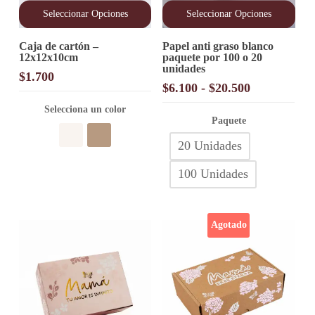
Seleccionar Opciones
Seleccionar Opciones
Este
Este
Caja de cartón –
Papel anti graso blanco
producto
producto
12x12x10cm
paquete por 100 o 20
tiene
tiene
unidades
múltiples
múltiples
$
1.700
variantes.
variantes.
Rango
$
6.100
-
$
20.500
Las
Las
de
opciones
Selecciona un color
opciones
precios:
Paquete
se
se
desde
pueden
pueden
20 Unidades
elegir
elegir
$6.100
en
en
hasta
100 Unidades
la
la
$20.500
página
página
de
de
producto
producto
Agotado