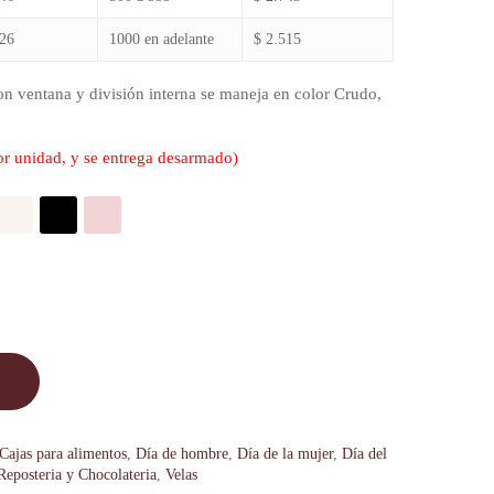
426
1000 en adelante
$ 2.515
on ventana y división interna se maneja en color Crudo,
or unidad, y se entrega desarmado)
Cajas para alimentos
,
Día de hombre
,
Día de la mujer
,
Día del
Reposteria y Chocolateria
,
Velas