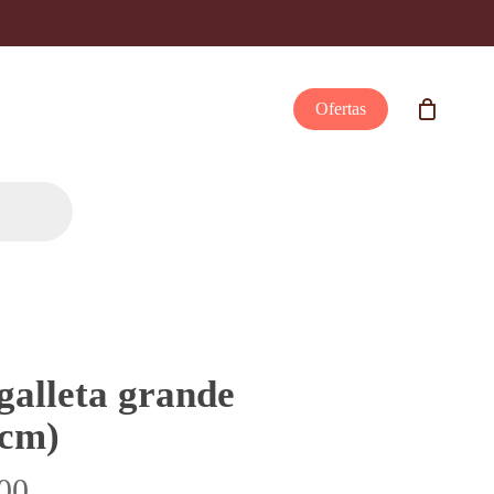
Ofertas
galleta grande
7cm)
Rango
00