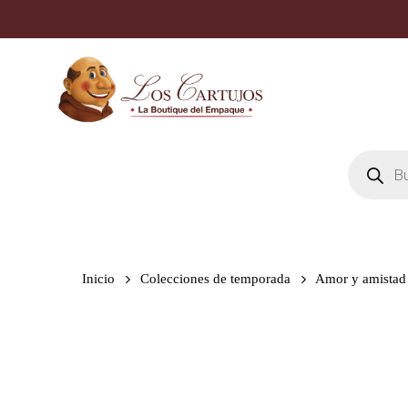
Skip
to
main
content
Búsqueda
de
productos
Inicio
Colecciones de temporada
Amor y amistad