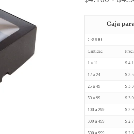
Caja para
CRUDO
Cantidad
Preci
1 a 11
$ 4.
12 a 24
$ 3.
25 a 49
$ 3.
50 a 99
$ 3.
100 a 299
$ 2.
300 a 499
$ 2.
500 a 999
$ 2.