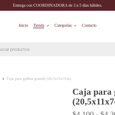
Entrega con COORDINADORA de 3 a 5 días hábiles.
Inicio
Tienda
Categorías
Contacto
Caja para galleta grande (20,5x11x7cm)
Caja para 
(20,5x11x
$
4.100
-
$
4.3