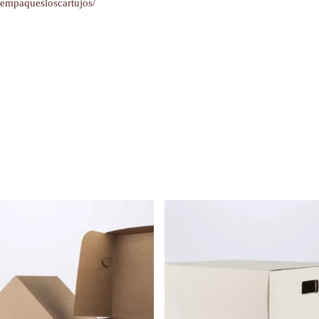
yempaquesloscartujos/