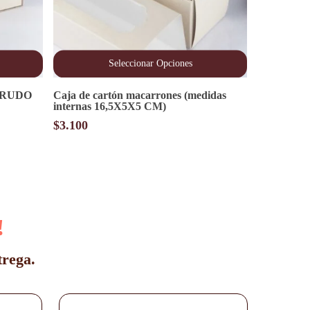
Seleccionar Opciones
Este
 CRUDO
Caja de cartón macarrones (medidas
producto
internas 16,5X5X5 CM)
tiene
múltiples
$
3.100
variantes.
Las
opciones
se
pueden
elegir
en
!
la
página
de
trega.
producto