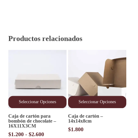
Productos relacionados
Seleccionar Opciones
Seleccionar Opciones
Este
Este
Caja de cartón para
Caja de cartón –
producto
producto
bombón de chocolate –
14x14x8cm
tiene
tiene
16X11X3CM
múltiples
múltiples
$
1.800
variantes.
variantes.
Rango
$
1.200
-
$
2.600