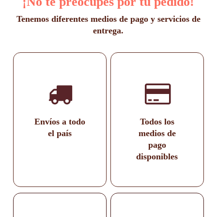
¡No te preocupes por tu pedido!
de
de
producto
producto
Tenemos diferentes medios de pago y servicios de
entrega.
Envíos a todo
Todos los
el país
medios de
pago
disponibles