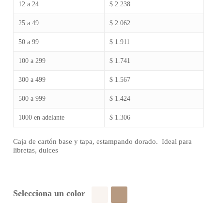
12 a 24
$ 2.238
25 a 49
$ 2.062
50 a 99
$ 1.911
100 a 299
$ 1.741
300 a 499
$ 1.567
500 a 999
$ 1.424
1000 en adelante
$ 1.306
Caja de cartón base y tapa, estampando dorado. Ideal para
libretas, dulces
Selecciona un color