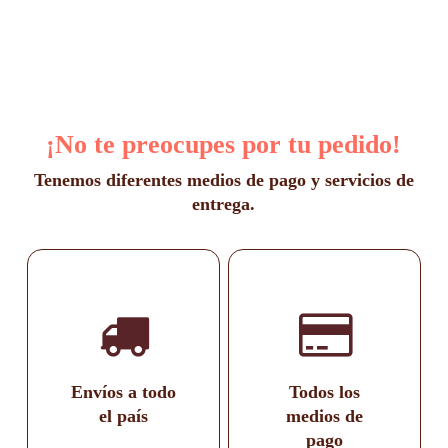
de
opciones
precios:
se
desde
pueden
elegir
$1.200
en
hasta
la
$2.600
página
¡No te preocupes por tu pedido!
de
producto
Tenemos diferentes medios de pago y servicios de
entrega.
Envíos a todo
Todos los
el país
medios de
pago