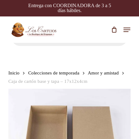
Skip
Entrega con COORDINADORA de 3 a 5
to
días hábiles.
main
content
Menu
Búsqueda
de
productos
Inicio
Colecciones de temporada
Amor y amistad
Caja de cartón base y tapa – 17x12x4cm