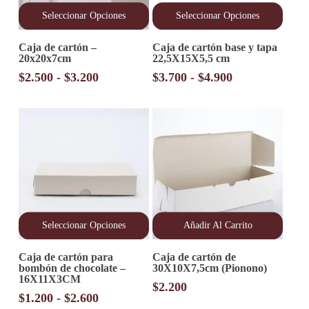
Seleccionar Opciones
Seleccionar Opciones
Este
Este
Caja de cartón –
Caja de cartón base y tapa
producto
producto
20x20x7cm
22,5X15X5,5 cm
tiene
tiene
múltiples
múltiples
Rango
Rango
$
2.500
-
$
3.200
$
3.700
-
$
4.900
variantes.
variantes.
de
de
Las
Las
precios:
precios:
opciones
opciones
desde
desde
se
se
pueden
pueden
$2.500
$3.700
elegir
elegir
hasta
hasta
en
en
$3.200
$4.900
la
la
página
página
de
de
producto
producto
Seleccionar Opciones
Añadir Al Carrito
Este
Caja de cartón para
Caja de cartón de
producto
bombón de chocolate –
30X10X7,5cm (Pionono)
tiene
16X11X3CM
múltiples
$
2.200
variantes.
Rango
$
1.200
-
$
2.600
Las