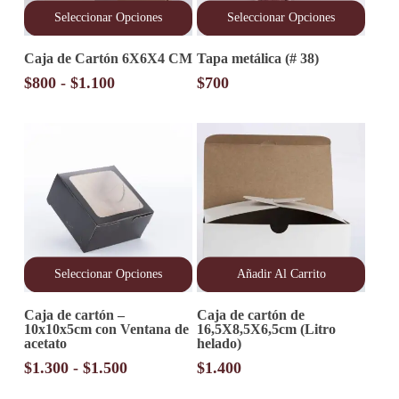
Seleccionar Opciones
Seleccionar Opciones
Este
Este
Caja de Cartón 6X6X4 CM
Tapa metálica (# 38)
producto
producto
tiene
tiene
Rango
$
800
-
$
1.100
$
700
múltiples
múltiples
de
variantes.
variantes.
precios:
Las
Las
opciones
desde
opciones
se
se
$800
pueden
pueden
hasta
elegir
elegir
$1.100
en
en
la
la
página
página
de
de
producto
producto
Seleccionar Opciones
Añadir Al Carrito
Este
Caja de cartón –
Caja de cartón de
producto
10x10x5cm con Ventana de
16,5X8,5X6,5cm (Litro
tiene
acetato
helado)
múltiples
variantes.
Rango
$
1.300
-
$
1.500
$
1.400
Las
de
opciones