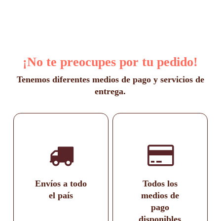
precios:
se
desde
pueden
elegir
$1.300
en
hasta
la
$1.500
página
¡No te preocupes por tu pedido!
de
producto
Tenemos diferentes medios de pago y servicios de
entrega.
Envíos a todo
Todos los
el país
medios de
pago
disponibles