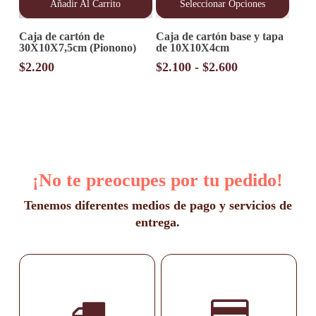
Añadir Al Carrito
Seleccionar Opciones
Este
Caja de cartón de
Caja de cartón base y tapa
producto
30X10X7,5cm (Pionono)
de 10X10X4cm
tiene
múltiples
Rango
$
2.200
$
2.100
-
$
2.600
variantes.
de
Las
precios:
opciones
desde
se
pueden
$2.100
elegir
hasta
en
$2.600
la
¡No te preocupes por tu pedido!
página
de
producto
Tenemos diferentes medios de pago y servicios de
entrega.