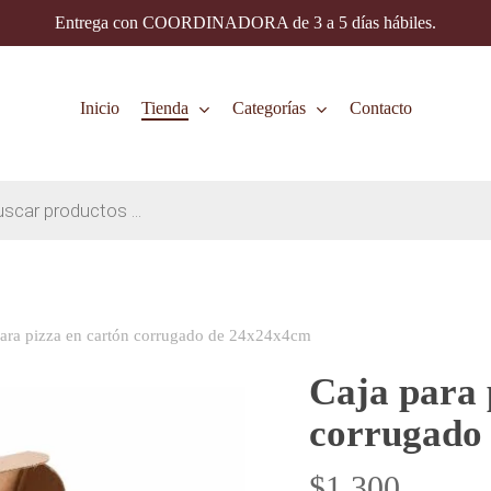
Entrega con COORDINADORA de 3 a 5 días hábiles.
Inicio
Tienda
Categorías
Contacto
para pizza en cartón corrugado de 24x24x4cm
Caja para 
corrugado
$
1.300