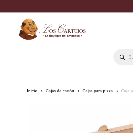
Skip
to
main
content
Búsqueda
de
productos
Inicio
Cajas de cartón
Cajas para pizza
Caja 