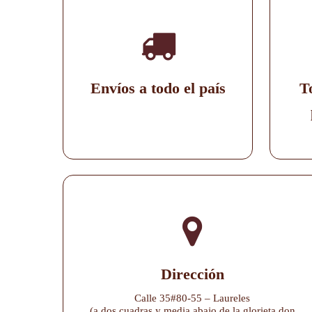
Envíos a todo el país
T
Dirección
Calle 35#80-55 – Laureles
(a dos cuadras y media abajo de la glorieta don