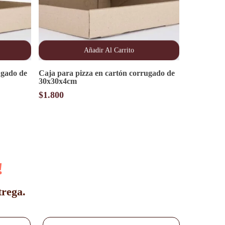
Añadir Al Carrito
ugado de
Caja para pizza en cartón corrugado de
30x30x4cm
$
1.800
!
trega.