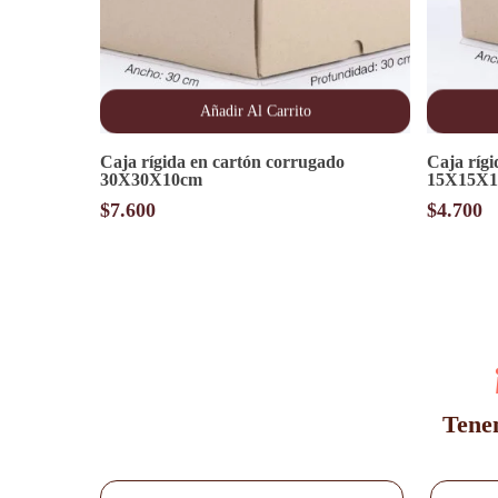
Añadir Al Carrito
Caja rígida en cartón corrugado
Caja ríg
30X30X10cm
15X15X
$
7.600
$
4.700
Tenem