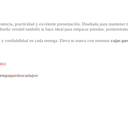
tencia, practicidad y excelente presentación. Diseñada para mantener tu
iseño versátil también la hace ideal para empacar prendas, portarretrato
d y confiabilidad en cada entrega. Eleva tu marca con nuestras
cajas pa
ado)
yempaquesloscartujos/