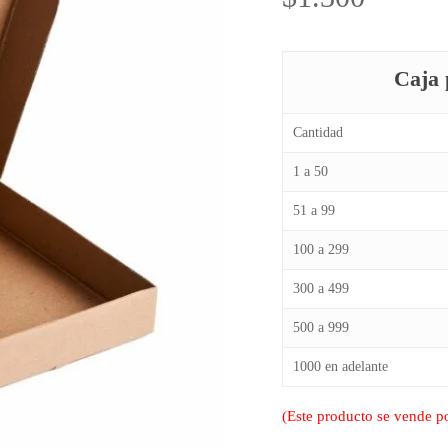
Caja 
Cantidad
1 a 50
51 a 99
100 a 299
300 a 499
500 a 999
1000 en adelante
(Este producto se vende p