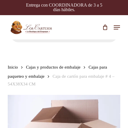
Skip
Entrega con COORDINADORA de 3 a 5
to
días hábiles.
main
content
Menu
Búsqueda
de
productos
Inicio
Cajas y productos de embalaje
Cajas para
paqueteo y embalaje
Caja de cartón para embalaje # 4 –
54X38X34 CM