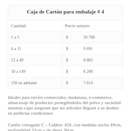
Caja de Cartón para embalaje # 4
Cantidad
Precio unitario
1 a 5
$ 10.700
6 a 11
$ 9.691
12 a 49
$ 8.883
50 a 149
$ 8.200
150 en adelante
$ 7.614
Ideales para envíos comerciales, mudanzas, e-commerce,
almacenaje de productos protegiéndolos del polvo y suciedad.
nuestras cajas aseguran que tus artículos lleguen a su destino
en perfectas condiciones
Cartón corrugado C – Calibre: 450, con medidas ancho 49cm,
profundidad 32cm y de altura 36cm.