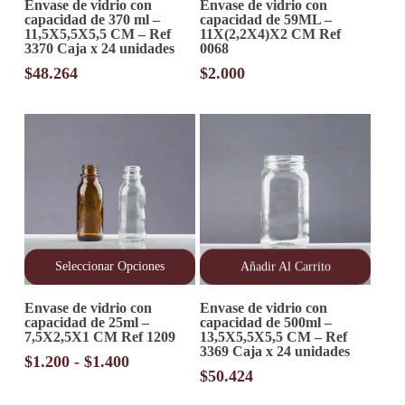
Envase de vidrio con
Envase de vidrio con
capacidad de 370 ml –
capacidad de 59ML –
11,5X5,5X5,5 CM – Ref
11X(2,2X4)X2 CM Ref
3370 Caja x 24 unidades
0068
$
48.264
$
2.000
Seleccionar Opciones
Añadir Al Carrito
Este
Envase de vidrio con
Envase de vidrio con
producto
capacidad de 25ml –
capacidad de 500ml –
tiene
7,5X2,5X1 CM Ref 1209
13,5X5,5X5,5 CM – Ref
múltiples
3369 Caja x 24 unidades
variantes.
Rango
$
1.200
-
$
1.400
Las
$
50.424
de
opciones
precios: