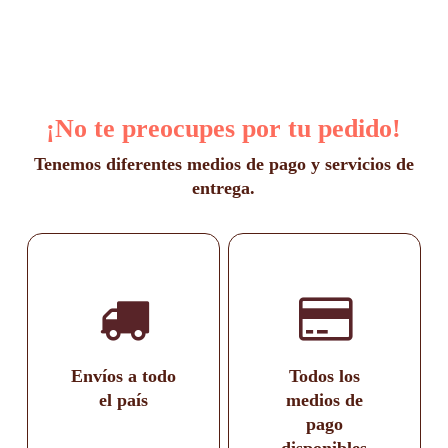
se
desde
pueden
elegir
$1.200
en
hasta
la
$1.400
página
de
¡No te preocupes por tu pedido!
producto
Tenemos diferentes medios de pago y servicios de
entrega.
Envíos a todo
Todos los
el país
medios de
pago
disponibles