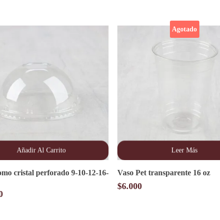
Agotado
Añadir Al Carrito
Leer Más
mo cristal perforado 9-10-12-16-
Vaso Pet transparente 16 oz
$
6.000
0