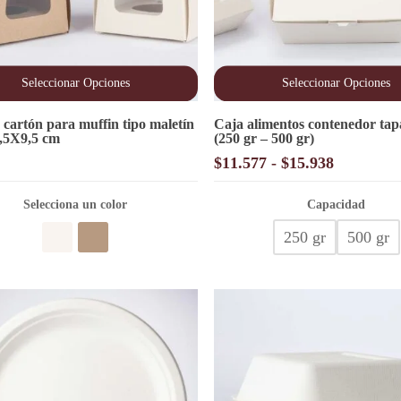
Seleccionar Opciones
Seleccionar Opciones
Este
 cartón para muffin tipo maletín
Caja alimentos contenedor tap
o
producto
,5X9,5 cm
(250 gr – 500 gr)
tiene
s
múltiples
Rango
$
11.577
-
$
15.938
s.
variantes.
de
Las
precios:
s
Selecciona un color
opciones
Capacidad
desde
se
250 gr
500 gr
pueden
$11.577
elegir
hasta
en
$15.938
la
página
de
o
producto