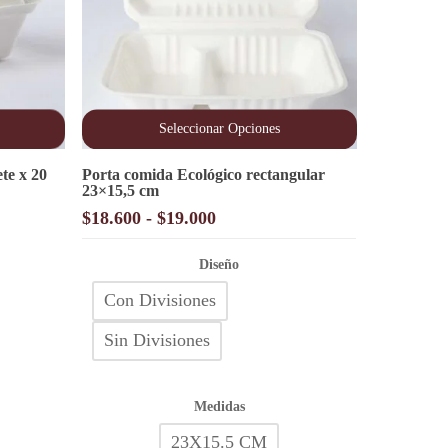
Seleccionar Opciones
Este
te x 20
Porta comida Ecológico rectangular
producto
23×15,5 cm
tiene
múltiples
Rango
$
18.600
-
$
19.000
variantes.
de
Las
precios:
opciones
Diseño
desde
se
Con Divisiones
pueden
$18.600
elegir
hasta
en
Sin Divisiones
$19.000
la
página
de
Medidas
producto
23X15.5 CM