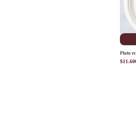
Plato e
$
11.60