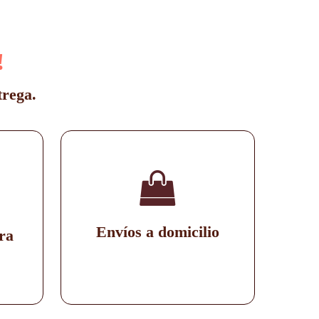
!
trega.
Envíos a domicilio
ra