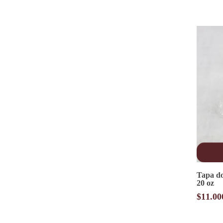
Tapa do
20 oz
$
11.00