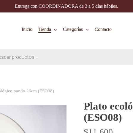
Entrega con COORDINADORA de 3 a 5 días hábiles.
Inicio
Tienda
Categorías
Contacto
cológico pando 26cm (ESO08)
Plato ecol
(ESO08)
$
11.600