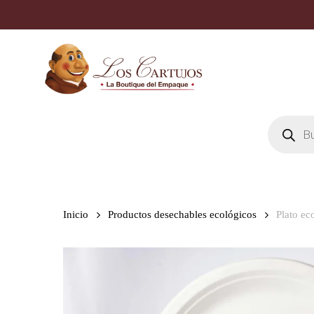
Skip
to
main
content
Búsqueda
de
productos
Inicio
Productos desechables ecológicos
Plato e