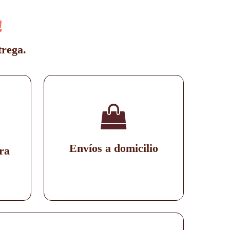
!
trega.
Envíos a domicilio
ra