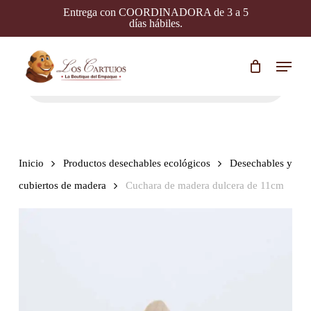
Skip
Entrega con COORDINADORA de 3 a 5
to
días hábiles.
main
content
Menu
Búsqueda
de
productos
Inicio
Productos desechables ecológicos
Desechables y
cubiertos de madera
Cuchara de madera dulcera de 11cm