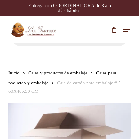
Skip
Entrega con COORDINADORA de 3 a 5
to
días hábiles.
main
content
Menu
Búsqueda
de
productos
Inicio
Cajas y productos de embalaje
Cajas para
paqueteo y embalaje
Caja de cartón para embalaje # 5 –
60X40X50 CM