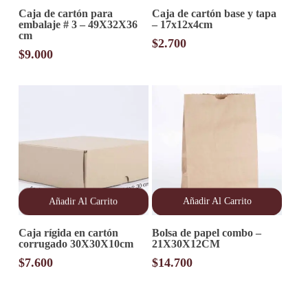
Este
Caja de cartón para
Caja de cartón base y tapa
producto
embalaje # 3 – 49X32X36
– 17x12x4cm
tiene
cm
múltiples
$
2.700
variantes.
$
9.000
Las
opciones
se
pueden
elegir
en
la
página
de
producto
Añadir Al Carrito
Añadir Al Carrito
Caja rígida en cartón
Bolsa de papel combo –
corrugado 30X30X10cm
21X30X12CM
$
7.600
$
14.700