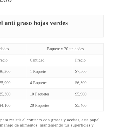
de
precios:
l anti graso hojas verdes
desde
$7.500
hasta
$26.200
dades
Paquete x 20 unidades
recio
Cantidad
Precio
26,200
1 Paquete
$7,500
25,900
4 Paquetes
$6,300
25,300
10 Paquetes
$5,900
24,100
20 Paquetes
$5,400
ra resistir el contacto con grasas y aceites, este papel
el manejo de alimentos, manteniendo tus superficies y