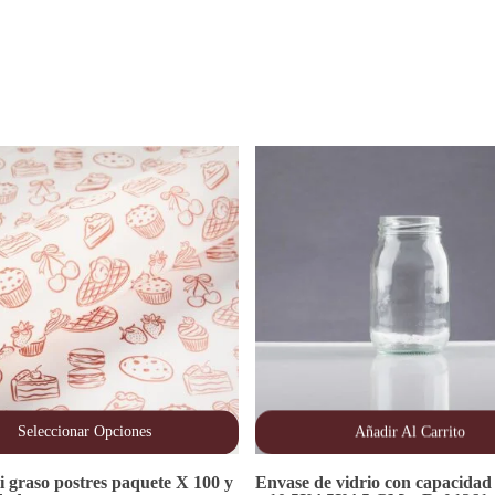
Seleccionar Opciones
Añadir Al Carrito
i graso postres paquete X 100 y
Envase de vidrio con capacidad