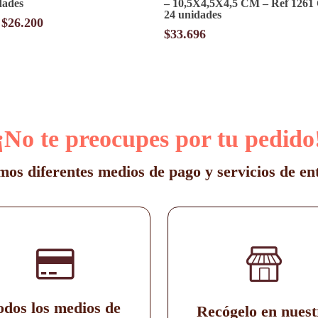
dades
– 10,5X4,5X4,5 CM – Ref 1261 
24 unidades
Rango
$
26.200
$
33.696
de
precios:
desde
$7.500
hasta
$26.200
¡No te preocupes por tu pedido
os diferentes medios de pago y servicios de en
odos los medios de
Recógelo en nuest