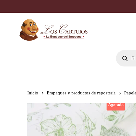
Skip
to
main
content
Búsqueda
de
productos
Inicio
Empaques y productos de repostería
Papele
Agotado