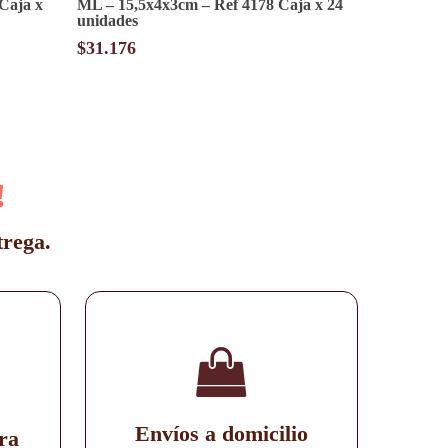
Caja x
ML – 15,5x4x3cm – Ref 4178 Caja x 24
unidades
$
31.176
!
trega.
Envíos a domicilio
ra