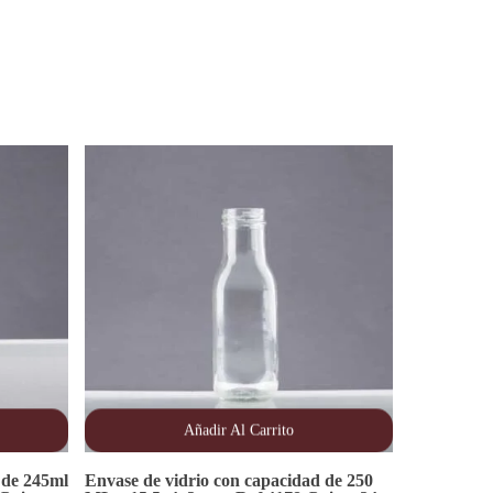
Añadir Al Carrito
 de 245ml
Envase de vidrio con capacidad de 250