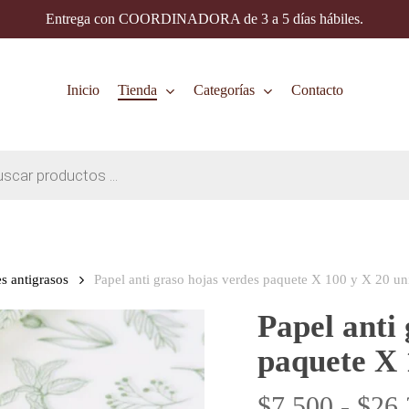
Entrega con COORDINADORA de 3 a 5 días hábiles.
Inicio
Tienda
Categorías
Contacto
s antigrasos
Papel anti graso hojas verdes paquete X 100 y X 20 un
Papel anti
paquete X 
$
7.500
-
$
26.