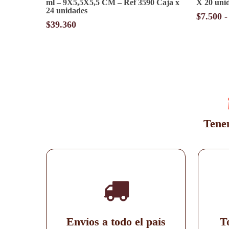
ml – 9X5,5X5,5 CM – Ref 3590 Caja x
X 20 uni
tiene
24 unidades
múltiples
$
7.500
-
variantes.
$
39.360
Las
opciones
se
pueden
elegir
en
la
página
de
producto
Tenem
Envíos a todo el país
T