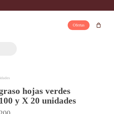
Ofertas
idades
 graso hojas verdes
100 y X 20 unidades
Rango
200