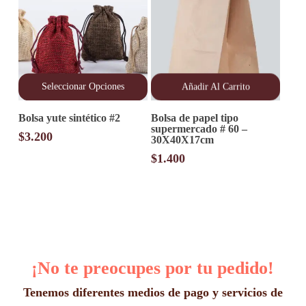
Seleccionar Opciones
Añadir Al Carrito
Este
Bolsa yute sintético #2
Bolsa de papel tipo
producto
supermercado # 60 –
tiene
$
3.200
30X40X17cm
múltiples
variantes.
$
1.400
Las
opciones
se
pueden
elegir
en
la
página
¡No te preocupes por tu pedido!
de
producto
Tenemos diferentes medios de pago y servicios de