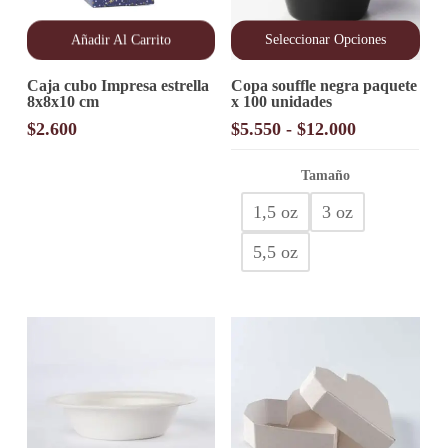
Añadir Al Carrito
Seleccionar Opciones
Este
Caja cubo Impresa estrella
Copa souffle negra paquete
producto
8x8x10 cm
x 100 unidades
tiene
múltiples
Rango
$
2.600
$
5.550
-
$
12.000
variantes.
de
Las
precios:
opciones
Tamaño
desde
se
1,5 oz
3 oz
pueden
$5.550
elegir
hasta
en
5,5 oz
$12.000
la
página
de
producto