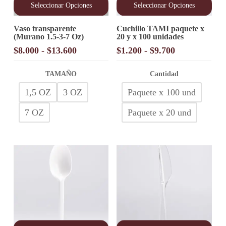
Seleccionar Opciones
Seleccionar Opciones
Este
Este
Vaso transparente
Cuchillo TAMI paquete x
producto
producto
(Murano 1.5-3-7 Oz)
20 y x 100 unidades
tiene
tiene
múltiples
múltiples
Rango
Rango
$
8.000
-
$
13.600
$
1.200
-
$
9.700
variantes.
variantes.
de
de
Las
Las
precios:
precios:
opciones
TAMAÑO
opciones
Cantidad
desde
desde
se
se
1,5 OZ
3 OZ
Paquete x 100 und
pueden
pueden
$8.000
$1.200
elegir
elegir
hasta
hasta
en
en
7 OZ
Paquete x 20 und
$13.600
$9.700
la
la
página
página
de
de
producto
producto