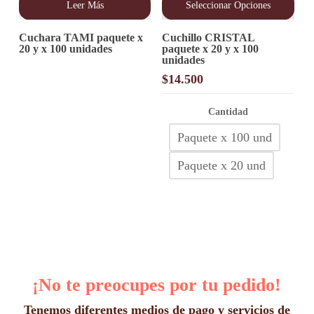
Leer Más
Seleccionar Opciones
Este
Cuchara TAMI paquete x
Cuchillo CRISTAL
producto
20 y x 100 unidades
paquete x 20 y x 100
tiene
unidades
múltiples
variantes.
$
14.500
Las
opciones
Cantidad
se
pueden
Paquete x 100 und
elegir
en
Paquete x 20 und
la
página
de
producto
¡No te preocupes por tu pedido!
Tenemos diferentes medios de pago y servicios de