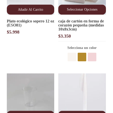
Añadir Al Carrito
Seleccionar Opciones
Este
Plato ecológico sopero 12 oz
caja de cartón en forma de
producto
(ESO81)
corazón pequeña (medidas
tiene
10x8x3cm)
múltiples
$
5.998
variantes.
$
3.350
Las
opciones
Selecciona un color
se
pueden
elegir
en
la
página
de
producto